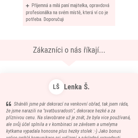
Příjemná a milá paní majitelka, opravdová
profesionálka na svém místě, která ví co je
potřeba. Doporučuji
Zákazníci o nás říkají...
Lenka Š.
LŠ
Sháněli jsme pár dekorací na venkovní obřad, tak jsem ráda,
že jsme narazili na "svatbusradosti", dekorace hezké a za
příznivou cenu. Na slavobrane už je znát, že byla vice používaná,
ale svůj účel splnila a v kombinaci se závěsem a umelyma
kytkama vypadala honosne plus hezky stolek :-) Jako bonus
velice rychlá komunikace pri vyřízení a následné vyzvednuti