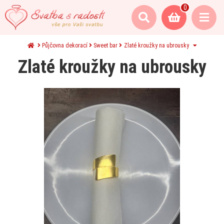
0
Půjčovna dekorací
Sweet bar
Zlaté kroužky na ubrousky
Zlaté kroužky na ubrousky