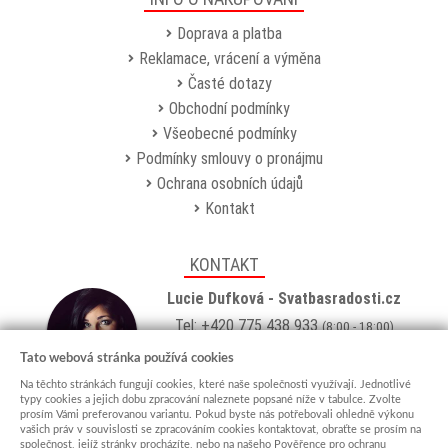
Doprava a platba
Reklamace, vrácení a výměna
Časté dotazy
Obchodní podmínky
Všeobecné podmínky
Podmínky smlouvy o pronájmu
Ochrana osobních údajů
Kontakt
KONTAKT
Lucie Dufková - Svatbasradosti.cz
Tel: +420 775 438 933
(8:00 - 18:00)
Email:
info@svatbasradosti.cz
Tato webová stránka používá cookies
Na těchto stránkách fungují cookies, které naše společnosti využívají. Jednotlivé
Showroom
typy cookies a jejich dobu zpracování naleznete popsané níže v tabulce. Zvolte
prosím Vámi preferovanou variantu. Pokud byste nás potřebovali ohledně výkonu
Jungmannova 627, Kyjov 69701
vašich práv v souvislosti se zpracováním cookies kontaktovat, obraťte se prosím na
Po-Pá: po domluvě (
více info
)
společnost, jejíž stránky procházíte, nebo na našeho Pověřence pro ochranu