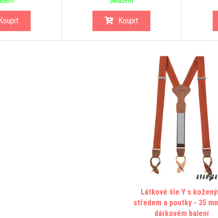
adem
Skladem
Koupit
Koupit
Látkové šle Y s kožen
středem a poutky - 35 mm
dárkovém balení