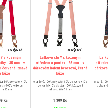
 Y s koženým
Látkové šle Y s koženým
Látk
tky - 35 mm - v
středem a poutky - 35 mm - v
středem
í červená, tmavě
dárkovém balení lososová, černá
dárkové
á kůže
kůže
ster-80% polyester+10%
oranžová, 100% polyester-80% polyester+10%
modrá, 100
stan-100% kůže, uni
polyamid+10% elastan-100% kůže, uni
polyamid
 šíře 35 mm
velikost, šíře 35 mm
09 Kč
1 309 Kč