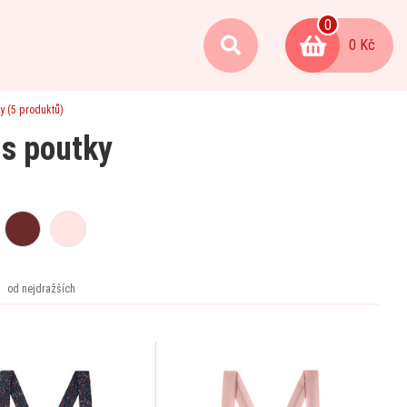
0
0 Kč
y
(5 produktů)
 s poutky
od nejdražších