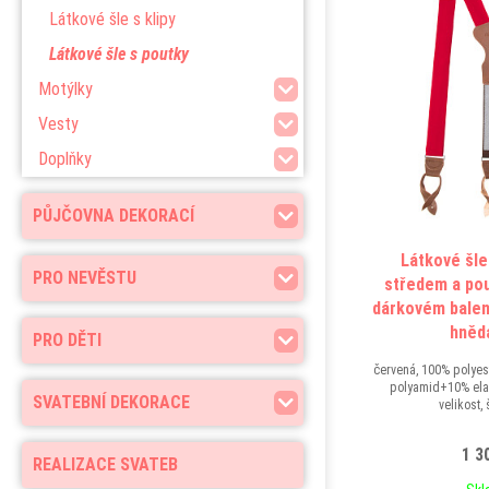
Látkové šle s klipy
Látkové šle s poutky
Motýlky
Vesty
Doplňky
PŮJČOVNA DEKORACÍ
Látkové šle
PRO NEVĚSTU
středem a pou
dárkovém balen
hněd
PRO DĚTI
červená, 100% polye
polyamid+10% ela
SVATEBNÍ DEKORACE
velikost,
1 3
REALIZACE SVATEB