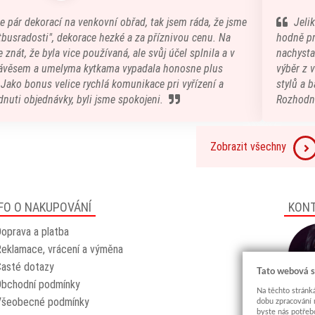
e pár dekorací na venkovní obřad, tak jsem ráda, že jsme
Jeli
atbusradosti", dekorace hezké a za příznivou cenu. Na
hodně pr
 znát, že byla vice používaná, ale svůj účel splnila a v
nachystal
ávěsem a umelyma kytkama vypadala honosne plus
výběr z 
) Jako bonus velice rychlá komunikace pri vyřízení a
stylů a b
nuti objednávky, byli jsme spokojeni.
Rozhodn
Zobrazit všechny
FO O NAKUPOVÁNÍ
KON
oprava a platba
eklamace, vrácení a výměna
asté dotazy
Tato webová s
Obchodní podmínky
Na těchto stránká
Všeobecné podmínky
dobu zpracování 
byste nás potřeb