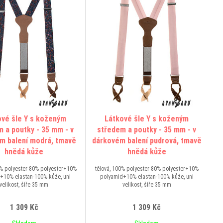
ové šle Y s koženým
Látkové šle Y s koženým
 a poutky - 35 mm - v
středem a poutky - 35 mm - v
m balení modrá, tmavě
dárkovém balení pudrová, tmavě
hnědá kůže
hnědá kůže
% polyester-80% polyester+10%
tělová, 100% polyester-80% polyester+10%
+10% elastan-100% kůže, uni
polyamid+10% elastan-100% kůže, uni
velikost, šíře 35 mm
velikost, šíře 35 mm
1 309 Kč
1 309 Kč