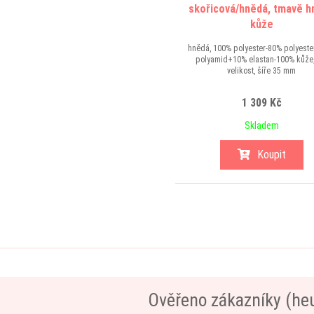
skořicová/hnědá, tmavě h
kůže
hnědá, 100% polyester-80% polyest
polyamid+10% elastan-100% kůže,
velikost, šíře 35 mm
1 309 Kč
Skladem
Koupit
Ověřeno zákazníky (he