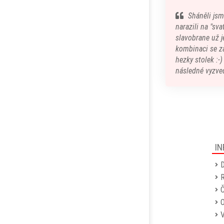
Sháněli jsm
narazili na "sv
slavobrane už je
kombinaci se z
hezky stolek :-
následné vyzved
IN
D
R
Č