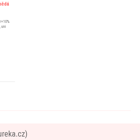
nědá
er+10%
 uni
ureka.cz)