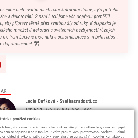
kož jsme měli svatbu na starším kulturním domě, bylo potřeba
áce a dekorování. S paní Lucií jsme vše dopředu poměřili,
i, aby přípravy těsně před svatbou šly od ruky. K dispozici je
velkého množství dekorací a svatebních nezbytností různých
arev. Paní Lucie je moc milá a ochotná, práce s ní byla radost.
ě doporučujeme!
TAKT
Lucie Dufková - Svatbasradosti.cz
Tel: +420 775 438 933
(8:00 - 18:00)
Email:
info@svatbasradosti.cz
tránka používá cookies
ch fungují cookies, které naše společnosti využívají. Jednotlivé typy cookies a jejich
Showroom
naleznete popsané níže v tabulce. Zvolte prosím Vámi preferovanou variantu. Pokud
ovali ohledně výkonu vašich práv v souvislosti se zpracováním cookies kontaktovat,