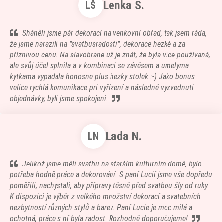
Lenka Š.
LŠ
Sháněli jsme pár dekorací na venkovní obřad, tak jsem ráda,
že jsme narazili na "svatbusradosti", dekorace hezké a za
příznivou cenu. Na slavobrane už je znát, že byla vice používaná,
ale svůj účel splnila a v kombinaci se závěsem a umelyma
kytkama vypadala honosne plus hezky stolek :-) Jako bonus
velice rychlá komunikace pri vyřízení a následné vyzvednuti
objednávky, byli jsme spokojeni.
Lada N.
LN
Jelikož jsme měli svatbu na starším kulturním domě, bylo
potřeba hodně práce a dekorování. S paní Lucií jsme vše dopředu
poměřili, nachystali, aby přípravy těsně před svatbou šly od ruky.
K dispozici je výběr z velkého množství dekorací a svatebních
nezbytností různých stylů a barev. Paní Lucie je moc milá a
ochotná, práce s ní byla radost. Rozhodně doporučujeme!