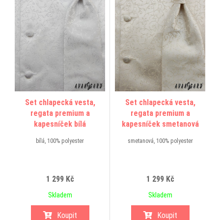
Set chlapecká vesta,
Set chlapecká vesta,
regata premium a
regata premium a
kapesníček bílá
kapesníček smetanová
bílá, 100% polyester
smetanová, 100% polyester
1 299 Kč
1 299 Kč
Skladem
Skladem
Koupit
Koupit