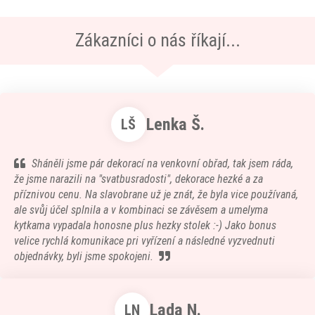
Zákazníci o nás říkají...
Lenka Š.
LŠ
Sháněli jsme pár dekorací na venkovní obřad, tak jsem ráda,
že jsme narazili na "svatbusradosti", dekorace hezké a za
příznivou cenu. Na slavobrane už je znát, že byla vice používaná,
ale svůj účel splnila a v kombinaci se závěsem a umelyma
kytkama vypadala honosne plus hezky stolek :-) Jako bonus
velice rychlá komunikace pri vyřízení a následné vyzvednuti
objednávky, byli jsme spokojeni.
Lada N.
LN