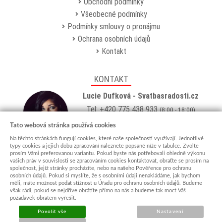
Obchodní podmínky
Všeobecné podmínky
Podmínky smlouvy o pronájmu
Ochrana osobních údajů
Kontakt
KONTAKT
Lucie Dufková - Svatbasradosti.cz
Tel: +420 775 438 933
(8:00 - 18:00)
Email:
info@svatbasradosti.cz
Tato webová stránka používá cookies
Na těchto stránkách fungují cookies, které naše společnosti využívají. Jednotlivé
Showroom
typy cookies a jejich dobu zpracování naleznete popsané níže v tabulce. Zvolte
prosím Vámi preferovanou variantu. Pokud byste nás potřebovali ohledně výkonu
Jungmannova 627, Kyjov 69701
vašich práv v souvislosti se zpracováním cookies kontaktovat, obraťte se prosím na
Po-Pá: po domluvě (
více info
)
společnost, jejíž stránky procházíte, nebo na našeho Pověřence pro ochranu
osobních údajů. Pokud si myslíte, že s osobními údaji nenakládáme, jak bychom
měli, máte možnost podat stížnost u Úřadu pro ochranu osobních údajů. Budeme
však rádi, pokud se nejdříve obrátíte přímo na nás a budeme tak moct Váš
požadavek obratem vyřešit.
Povolit vše
Nastavení