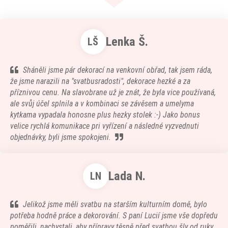
Lenka Š.
LŠ
Sháněli jsme pár dekorací na venkovní obřad, tak jsem ráda,
že jsme narazili na "svatbusradosti", dekorace hezké a za
příznivou cenu. Na slavobrane už je znát, že byla vice používaná,
ale svůj účel splnila a v kombinaci se závěsem a umelyma
kytkama vypadala honosne plus hezky stolek :-) Jako bonus
velice rychlá komunikace pri vyřízení a následné vyzvednuti
objednávky, byli jsme spokojeni.
Lada N.
LN
Jelikož jsme měli svatbu na starším kulturním domě, bylo
potřeba hodně práce a dekorování. S paní Lucií jsme vše dopředu
poměřili, nachystali, aby přípravy těsně před svatbou šly od ruky.