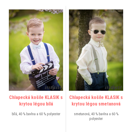
Chlapecká košile KLASIK s
Chlapecká košile KLASIK s
krytou légou bílá
krytou légou smetanová
bílá, 40 % bavlna a 60 % polyester
smetanová, 40 % bavlna a 60 %
polyester