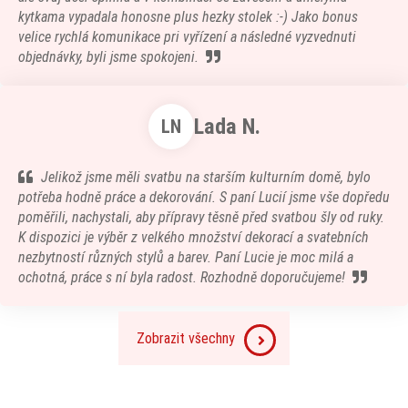
kytkama vypadala honosne plus hezky stolek :-) Jako bonus
velice rychlá komunikace pri vyřízení a následné vyzvednuti
objednávky, byli jsme spokojeni.
Lada N.
LN
Jelikož jsme měli svatbu na starším kulturním domě, bylo
potřeba hodně práce a dekorování. S paní Lucií jsme vše dopředu
poměřili, nachystali, aby přípravy těsně před svatbou šly od ruky.
K dispozici je výběr z velkého množství dekorací a svatebních
nezbytností různých stylů a barev. Paní Lucie je moc milá a
ochotná, práce s ní byla radost. Rozhodně doporučujeme!
Zobrazit všechny