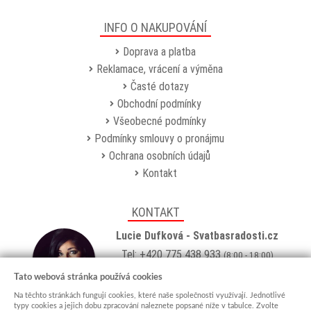
INFO O NAKUPOVÁNÍ
Doprava a platba
Reklamace, vrácení a výměna
Časté dotazy
Obchodní podmínky
Všeobecné podmínky
Podmínky smlouvy o pronájmu
Ochrana osobních údajů
Kontakt
KONTAKT
Lucie Dufková - Svatbasradosti.cz
Tel: +420 775 438 933
(8:00 - 18:00)
Email:
info@svatbasradosti.cz
Tato webová stránka používá cookies
Na těchto stránkách fungují cookies, které naše společnosti využívají. Jednotlivé
Showroom
typy cookies a jejich dobu zpracování naleznete popsané níže v tabulce. Zvolte