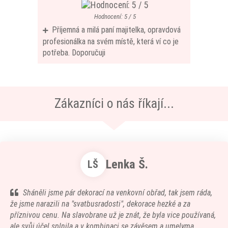
Hodnocení: 5 / 5
Příjemná a milá paní majitelka, opravdová
profesionálka na svém místě, která ví co je
potřeba. Doporučuji
Zákazníci o nás říkají...
Lenka Š.
LŠ
Sháněli jsme pár dekorací na venkovní obřad, tak jsem ráda,
že jsme narazili na "svatbusradosti", dekorace hezké a za
příznivou cenu. Na slavobrane už je znát, že byla vice používaná,
ale svůj účel splnila a v kombinaci se závěsem a umelyma