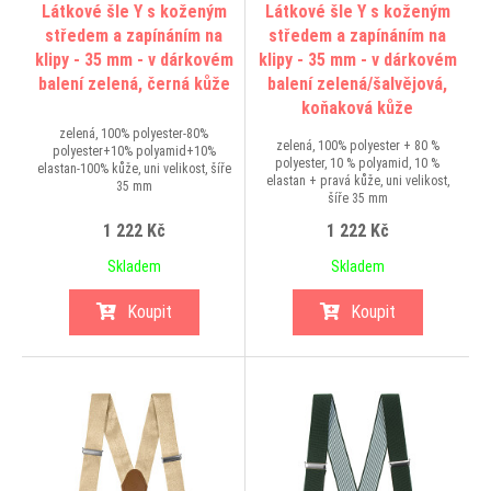
Látkové šle Y s koženým
Látkové šle Y s koženým
středem a zapínáním na
středem a zapínáním na
klipy - 35 mm - v dárkovém
klipy - 35 mm - v dárkovém
balení zelená, černá kůže
balení zelená/šalvějová,
koňaková kůže
zelená, 100% polyester-80%
zelená, 100% polyester + 80 %
polyester+10% polyamid+10%
polyester, 10 % polyamid, 10 %
elastan-100% kůže, uni velikost, šíře
elastan + pravá kůže, uni velikost,
35 mm
šíře 35 mm
1 222 Kč
1 222 Kč
Skladem
Skladem
Koupit
Koupit