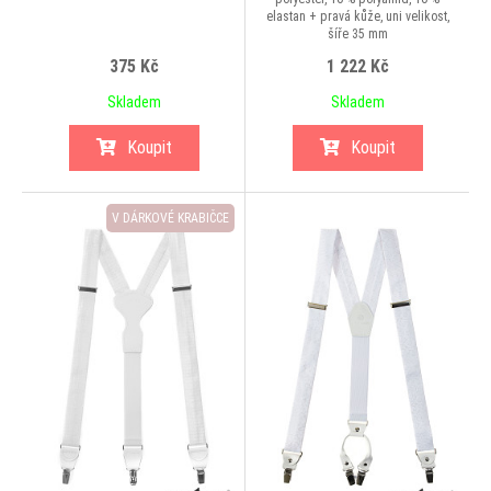
elastan + pravá kůže, uni velikost,
šíře 35 mm
375 Kč
1 222 Kč
Skladem
Skladem
Koupit
Koupit
V DÁRKOVÉ KRABIČCE