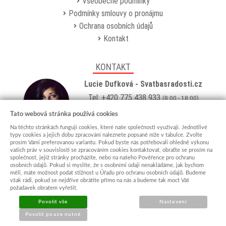
Všeobecné podmínky
Podmínky smlouvy o pronájmu
Ochrana osobních údajů
Kontakt
KONTAKT
Lucie Dufková - Svatbasradosti.cz
Tel: +420 775 438 933
(8:00 - 18:00)
Email:
info@svatbasradosti.cz
Tato webová stránka používá cookies
Na těchto stránkách fungují cookies, které naše společnosti využívají. Jednotlivé
Showroom
typy cookies a jejich dobu zpracování naleznete popsané níže v tabulce. Zvolte
prosím Vámi preferovanou variantu. Pokud byste nás potřebovali ohledně výkonu
Jungmannova 627, Kyjov 69701
vašich práv v souvislosti se zpracováním cookies kontaktovat, obraťte se prosím na
Po-Pá: po domluvě (
více info
)
společnost, jejíž stránky procházíte, nebo na našeho Pověřence pro ochranu
osobních údajů. Pokud si myslíte, že s osobními údaji nenakládáme, jak bychom
měli, máte možnost podat stížnost u Úřadu pro ochranu osobních údajů. Budeme
však rádi, pokud se nejdříve obrátíte přímo na nás a budeme tak moct Váš
požadavek obratem vyřešit.
Povolit vše
Nastavení
Povolit pouze nutné
© 2015 - 2026 svatbasradosti.cz
Sun-shop
-
tvorba eshopů