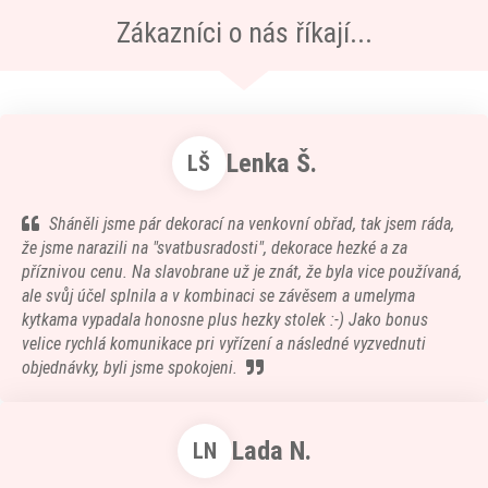
Zákazníci o nás říkají...
Lenka Š.
LŠ
Sháněli jsme pár dekorací na venkovní obřad, tak jsem ráda,
že jsme narazili na "svatbusradosti", dekorace hezké a za
příznivou cenu. Na slavobrane už je znát, že byla vice používaná,
ale svůj účel splnila a v kombinaci se závěsem a umelyma
kytkama vypadala honosne plus hezky stolek :-) Jako bonus
velice rychlá komunikace pri vyřízení a následné vyzvednuti
objednávky, byli jsme spokojeni.
Lada N.
LN