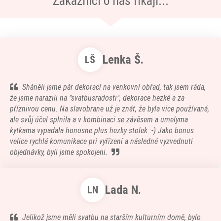
Zákazníci o nás říkají...
Lenka Š.
LŠ
Sháněli jsme pár dekorací na venkovní obřad, tak jsem ráda,
že jsme narazili na "svatbusradosti", dekorace hezké a za
příznivou cenu. Na slavobrane už je znát, že byla vice používaná,
ale svůj účel splnila a v kombinaci se závěsem a umelyma
kytkama vypadala honosne plus hezky stolek :-) Jako bonus
velice rychlá komunikace pri vyřízení a následné vyzvednuti
objednávky, byli jsme spokojeni.
Lada N.
LN
Jelikož jsme měli svatbu na starším kulturním domě, bylo