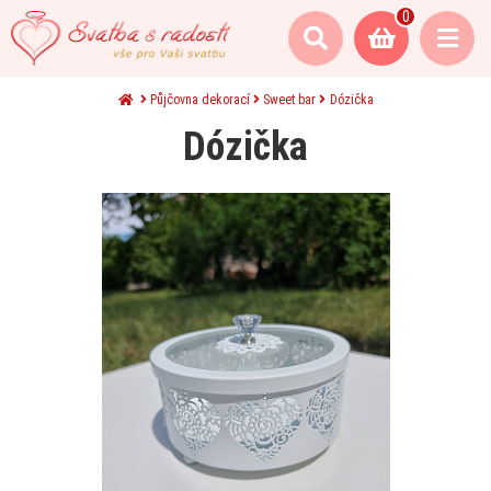
0
Půjčovna dekorací
Sweet bar
Dózička
Dózička