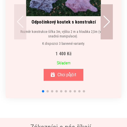
Odpočinkový koutek s konstrukcí
Rozměr konstrukce šířka 3m, výška 2 m a hloubka 2,5m (velmi
snadná manipulace).
3 vel
K dispozici 3 barevné varianty.
1 400 Kč
Skladem
Chci půjčit