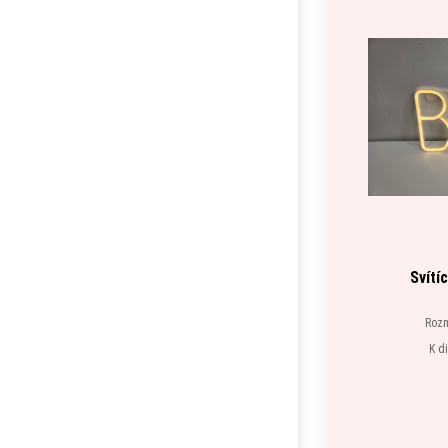
Svítí
Rozm
K d