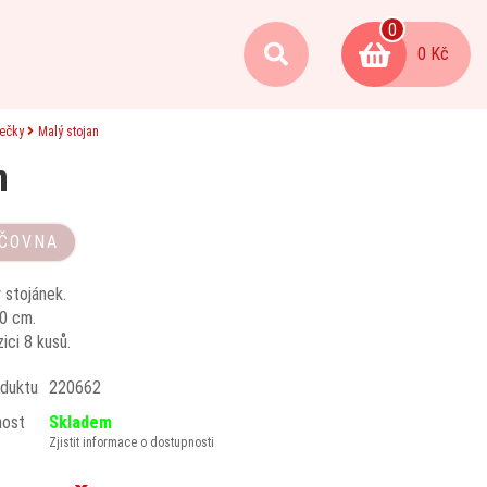
0
0 Kč
mečky
Malý stojan
n
ČOVNA
 stojánek.
0 cm.
ici 8 kusů.
duktu
220662
nost
Skladem
Zjistit informace o dostupnosti