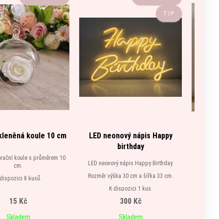
TIP
kleněná koule 10 cm
LED neonový nápis Happy
Zlat
birthday
rační koule s průměrem 10
Zla
LED neonový nápis Happy Birthday.
cm.
Rozměr výška 30 cm a šířka 33 cm.
dispozici 8 kusů.
K dispozici 1 kus.
15 Kč
300 Kč
Skladem
Skladem