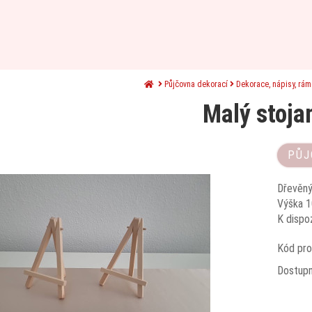
Půjčovna dekorací
Dekorace, nápisy, rá
Malý stoja
PŮJ
Dřevěný
Výška 1
K dispoz
Kód pro
Dostup