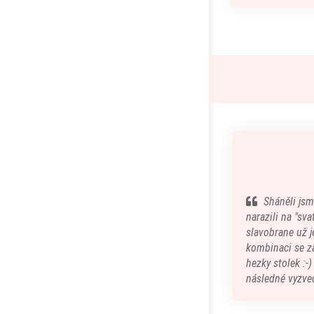
Sháněli jsm
narazili na "sv
slavobrane už je
kombinaci se z
hezky stolek :-
následné vyzved