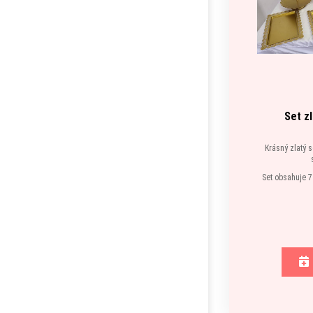
Set z
Krásný zlatý 
Set obsahuje 7
K di