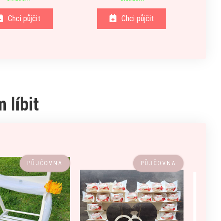
Chci půjčit
Chci půjčit
 líbit
PŮJČOVNA
PŮJČOVNA