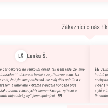
Zákazníci o nás říka
Lenka Š.
LŠ
e pár dekorací na venkovní obřad, tak jsem ráda, že jsme
Jeli
atbusradosti", dekorace hezké a za příznivou cenu. Na
hodně pr
 znát, že byla vice používaná, ale svůj účel splnila a v
nachystal
ávěsem a umelyma kytkama vypadala honosne plus
výběr z 
) Jako bonus velice rychlá komunikace pri vyřízení a
stylů a b
nuti objednávky, byli jsme spokojeni.
Rozhodn