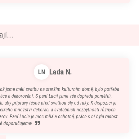
jí...
Lada N.
LN
kož jsme měli svatbu na starším kulturním domě, bylo potřeba
áce a dekorování. S paní Lucií jsme vše dopředu poměřili,
i, aby přípravy těsně před svatbou šly od ruky. K dispozici je
velkého množství dekorací a svatebních nezbytností různých
arev. Paní Lucie je moc milá a ochotná, práce s ní byla radost.
ě doporučujeme!