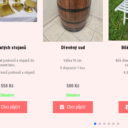
latých stojanů
Dřevěný sud
Bíl
set podnosů a stojanů do
Výška 95 cm.
Bílá dře
sweet baru.
sv
K dispozici 1 kus.
 kusů podnosů a stojanů.
K 
spozici 2 sady.
550 Kč
500 Kč
Skladem
Skladem
Chci půjčit
Chci půjčit