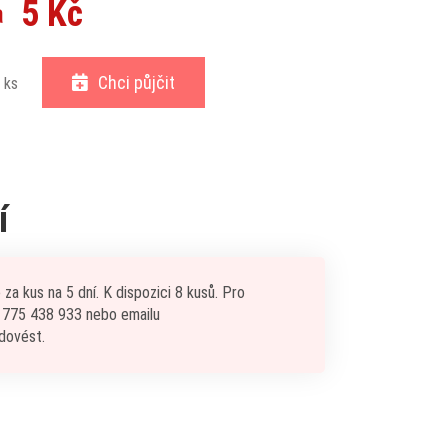
5 Kč
a
Chci půjčit
ks
í
a kus na 5 dní. K dispozici 8 kusů. Pro
u 775 438 933 nebo emailu
dovést.