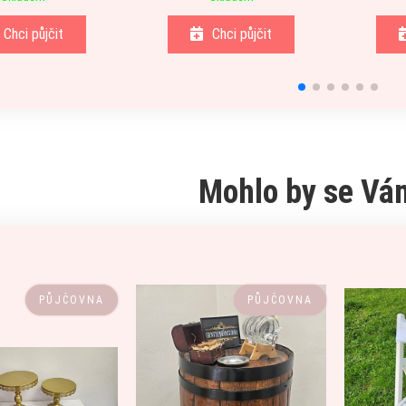
Chci půjčit
Chci půjčit
Mohlo by se Vám
PŮJČOVNA
PŮJČOVNA