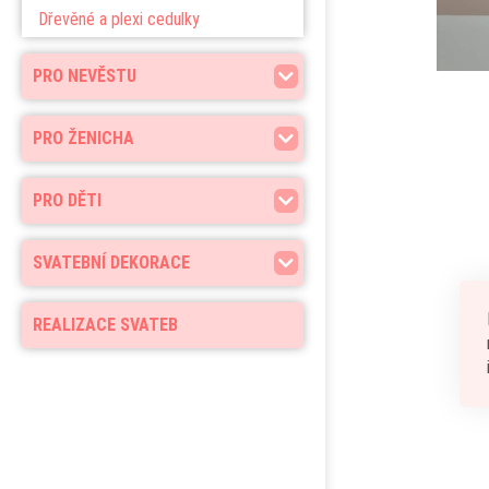
Dřevěné a plexi cedulky
PRO NEVĚSTU
PRO ŽENICHA
PRO DĚTI
SVATEBNÍ DEKORACE
REALIZACE SVATEB