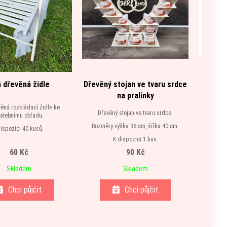
á dřevěná židle
Dřevěný stojan ve tvaru srdce
Skle
na pralinky
věná rozkládací židle ke
Dřevěný stojan ve tvaru srdce.
atebnímu obřadu.
Rozměry výška 36 cm, šířka 40 cm.
dispozici 40 kusů.
K dispozici 1 kus.
60 Kč
90 Kč
Skladem
Skladem
Chci půjčit
Chci půjčit