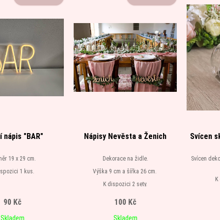
cí nápis "BAR"
Nápisy Nevěsta a Ženich
Svícen s
ěr 19 x 29 cm.
Dekorace na židle.
Svícen deko
ispozici 1 kus.
Výška 9 cm a šířka 26 cm.
K 
K dispozici 2 sety.
90 Kč
100 Kč
Skladem
Skladem