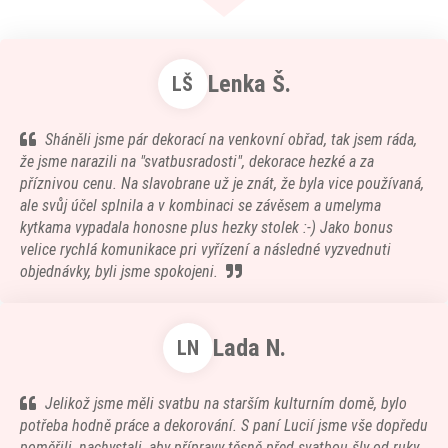
Lenka Š.
LŠ
Sháněli jsme pár dekorací na venkovní obřad, tak jsem ráda,
že jsme narazili na "svatbusradosti", dekorace hezké a za
příznivou cenu. Na slavobrane už je znát, že byla vice používaná,
ale svůj účel splnila a v kombinaci se závěsem a umelyma
kytkama vypadala honosne plus hezky stolek :-) Jako bonus
velice rychlá komunikace pri vyřízení a následné vyzvednuti
objednávky, byli jsme spokojeni.
Lada N.
LN
Jelikož jsme měli svatbu na starším kulturním domě, bylo
potřeba hodně práce a dekorování. S paní Lucií jsme vše dopředu
poměřili, nachystali, aby přípravy těsně před svatbou šly od ruky.