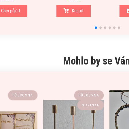
Chci půjčit
Koupit
Mohlo by se Vám
PŮJČOVNA
PŮJČOVNA
NOVINKA