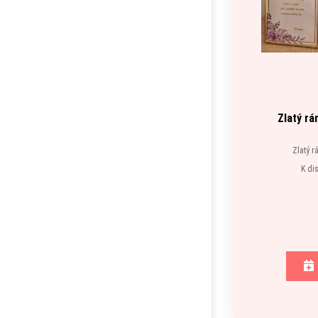
Zlatý r
Zlatý 
K di