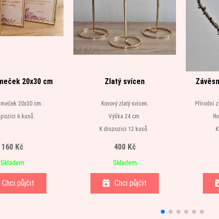
ámeček 20x30 cm
Zlatý svícen
Závěsn
rámeček 20x30 cm.
Kovový zlatý svícen.
Přírodní 
spozici 6 kusů.
Výška 24 cm.
Ro
K dispozici 12 kusů.
K
160 Kč
400 Kč
Skladem
Skladem
Chci půjčit
Chci půjčit