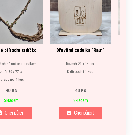
é přírodní srdíčko
Dřevěná cedulka "Raut"
závěsné srdce s poutkem.
Rozměr 21 x 14 cm.
změr 30 x 77 cm.
K dispozici 1 kus.
 dispozici 1 kus.
40 Kč
40 Kč
Skladem
Skladem
Chci půjčit
Chci půjčit