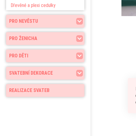
Dřevěné a plexi cedulky
PRO NEVĚSTU
PRO ŽENICHA
PRO DĚTI
SVATEBNÍ DEKORACE
REALIZACE SVATEB