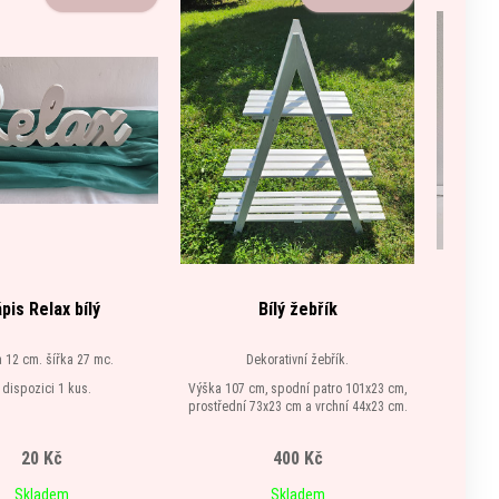
pis Relax bílý
Bílý žebřík
LED n
 12 cm. šířka 27 mc.
Dekorativní žebřík.
LED neo
 dispozici 1 kus.
Výška 107 cm, spodní patro 101x23 cm,
Výš
prostřední 73x23 cm a vrchní 44x23 cm.
K dipozici 1 kus.
20 Kč
400 Kč
Skladem
Skladem