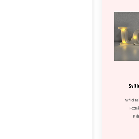
Svítí
Svítící n
Rozměr
K d