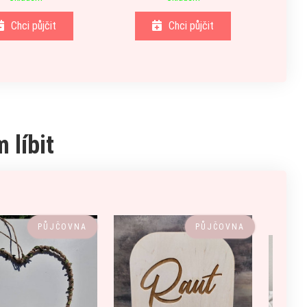
Chci půjčit
Chci půjčit
 líbit
PŮJČOVNA
PŮJČOVNA