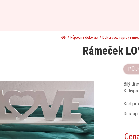
Půjčovna dekorací
Dekorace, nápisy, ráme
Rámeček LO
PŮJ
Bílý dř
K dispoz
Kód pro
Dostup
Cen