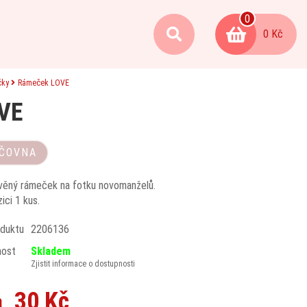
0
0 Kč
čky
Rámeček LOVE
VE
ČOVNA
evěný rámeček na fotku novomanželů.
ici 1 kus.
duktu
2206136
nost
Skladem
Zjistit informace o dostupnosti
30 Kč
a