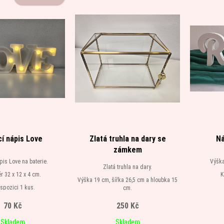
cí nápis Love
Zlatá truhla na dary se
Ná
zámkem
ápis Love na baterie.
Výška
Zlatá truhla na dary.
 32 x 12 x 4 cm.
K
Výška 19 cm, šířka 26,5 cm a hloubka 15
ispozici 1 kus.
cm.
K dispozici 1 kus.
70 Kč
250 Kč
Skladem
Skladem