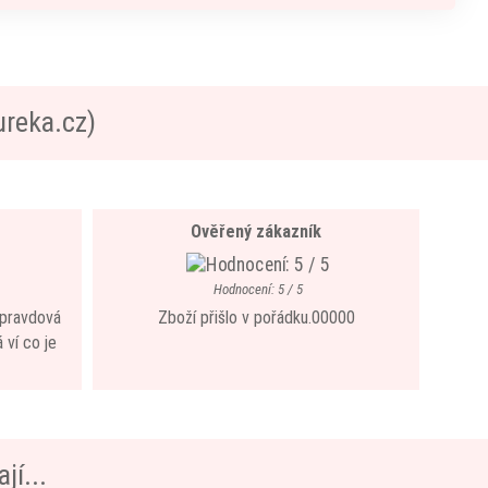
ureka.cz)
Ověřený zákazník
Hodnocení: 5 / 5
 opravdová
Zboží přišlo v pořádku.00000
 ví co je
jí...