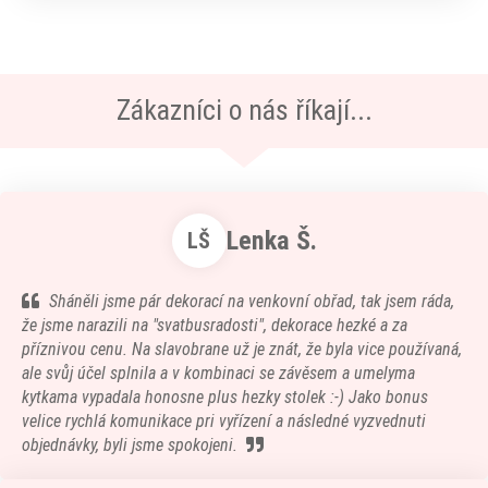
Zákazníci o nás říkají...
Lenka Š.
LŠ
Sháněli jsme pár dekorací na venkovní obřad, tak jsem ráda,
že jsme narazili na "svatbusradosti", dekorace hezké a za
příznivou cenu. Na slavobrane už je znát, že byla vice používaná,
ale svůj účel splnila a v kombinaci se závěsem a umelyma
kytkama vypadala honosne plus hezky stolek :-) Jako bonus
velice rychlá komunikace pri vyřízení a následné vyzvednuti
objednávky, byli jsme spokojeni.