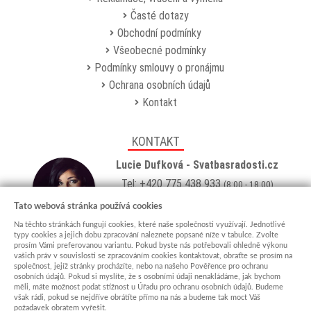
Časté dotazy
Obchodní podmínky
Všeobecné podmínky
Podmínky smlouvy o pronájmu
Ochrana osobních údajů
Kontakt
KONTAKT
Lucie Dufková - Svatbasradosti.cz
Tel: +420 775 438 933
(8:00 - 18:00)
Email:
info@svatbasradosti.cz
Tato webová stránka používá cookies
Na těchto stránkách fungují cookies, které naše společnosti využívají. Jednotlivé
Showroom
typy cookies a jejich dobu zpracování naleznete popsané níže v tabulce. Zvolte
prosím Vámi preferovanou variantu. Pokud byste nás potřebovali ohledně výkonu
Jungmannova 627, Kyjov 69701
vašich práv v souvislosti se zpracováním cookies kontaktovat, obraťte se prosím na
Po-Pá: po domluvě (
více info
)
společnost, jejíž stránky procházíte, nebo na našeho Pověřence pro ochranu
osobních údajů. Pokud si myslíte, že s osobními údaji nenakládáme, jak bychom
měli, máte možnost podat stížnost u Úřadu pro ochranu osobních údajů. Budeme
však rádi, pokud se nejdříve obrátíte přímo na nás a budeme tak moct Váš
požadavek obratem vyřešit.