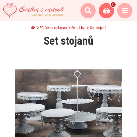
0
Půjčovna dekorací
Sweet bar
Set stojanů
Set stojanů