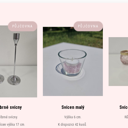
PŮJČOVNA
PŮJČOVNA
íbrné svícny
Svícen malý
Svíc
říbrné svícny.
Výška 6 cm.
Rů
ícen výška 17 cm.
K dispozici 42 kusů.