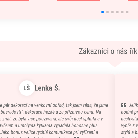
Zákazníci o nás říka
Lenka Š.
LŠ
e pár dekorací na venkovní obřad, tak jsem ráda, že jsme
Jeli
atbusradosti", dekorace hezké a za příznivou cenu. Na
hodně pr
 znát, že byla vice používaná, ale svůj účel splnila a v
nachystal
ávěsem a umelyma kytkama vypadala honosne plus
výběr z 
) Jako bonus velice rychlá komunikace pri vyřízení a
stylů a b