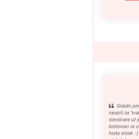
Sháněli jsm
narazili na "sv
slavobrane už je
kombinaci se z
hezky stolek :-