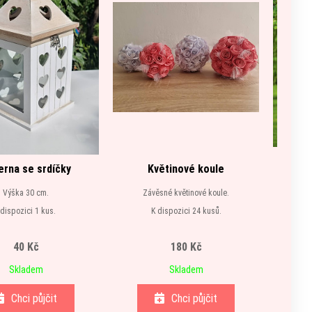
erna se srdíčky
Květinové koule
Z
Výška 30 cm.
Závěsné květinové koule.
Elegantní
 dispozici 1 kus.
K dispozici 24 kusů.
Rozměry 
40 Kč
180 Kč
Skladem
Skladem
Chci půjčit
Chci půjčit