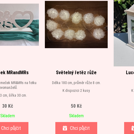
ek MRandMRs
Světelný řetěz růže
Luc
rámeček MR&MRs na fotku
Délka 180 cm, průměr růže 8 cm.
ovomanželů.
K dispozici 2 kusy.
K
3 cm, šířka 30 cm.
spozici 1 kus.
30 Kč
50 Kč
Skladem
Skladem
Chci půjčit
Chci půjčit