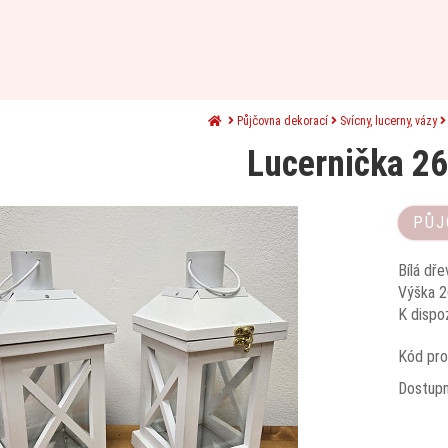
Půjčovna dekorací
Svícny, lucerny, vázy
Lucernička 2
PŮJ
Bílá dře
Výška 2
K dispoz
Kód pro
Dostup