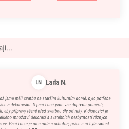
jí...
Lada N.
LN
kož jsme měli svatbu na starším kulturním domě, bylo potřeba
áce a dekorování. S paní Lucií jsme vše dopředu poměřili,
i, aby přípravy těsně před svatbou šly od ruky. K dispozici je
velkého množství dekorací a svatebních nezbytností různých
arev. Paní Lucie je moc milá a ochotná, práce s ní byla radost.