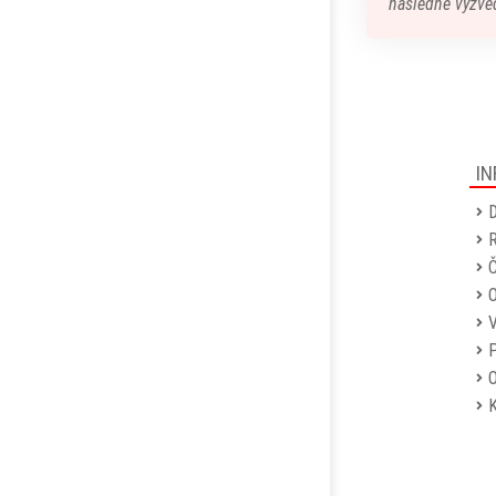
následné vyzved
IN
D
R
Č
P
O