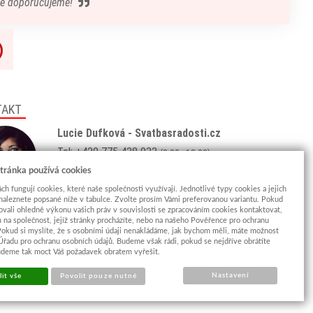
ě doporučujeme!
TAKT
Lucie Dufková - Svatbasradosti.cz
Tel: +420 775 438 933
(8:00 - 18:00)
Email:
info@svatbasradosti.cz
tránka používá cookies
ch fungují cookies, které naše společnosti využívají. Jednotlivé typy cookies a jejich
Showroom
naleznete popsané níže v tabulce. Zvolte prosím Vámi preferovanou variantu. Pokud
ovali ohledně výkonu vašich práv v souvislosti se zpracováním cookies kontaktovat,
Jungmannova 627, Kyjov 69701
m na společnost, jejíž stránky procházíte, nebo na našeho Pověřence pro ochranu
Po-Pá: po domluvě (
více info
)
Pokud si myslíte, že s osobními údaji nenakládáme, jak bychom měli, máte možnost
 Úřadu pro ochranu osobních údajů. Budeme však rádi, pokud se nejdříve obrátíte
udeme tak moct Váš požadavek obratem vyřešit.
Nastavení
it vše
Povolit pouze nutné