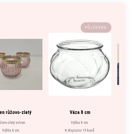
PŮJČOVNA
en růžovo-zlatý
Váza 8 cm
Zl
žovo-zlatý svícen.
Výška 8 cm.
Výšk
Výška 6 cm.
K dispozici 19 kusů.