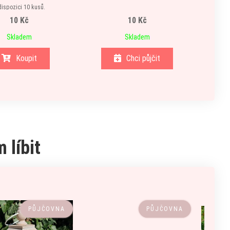
dispozici 10 kusů.
10 Kč
10 Kč
Skladem
Skladem
Koupit
Chci půjčit
 líbit
PŮJČOVNA
PŮJČOVNA