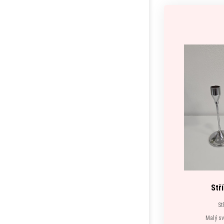
Stř
St
Malý sv