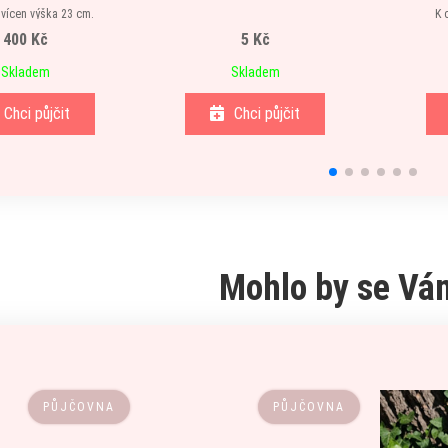
vícen výška 23 cm.
K 
400 Kč
5 Kč
spozici 34 kusů
Skladem
Skladem
Chci půjčit
Chci půjčit
Mohlo by se Vám
PŮJČOVNA
PŮJČOVNA