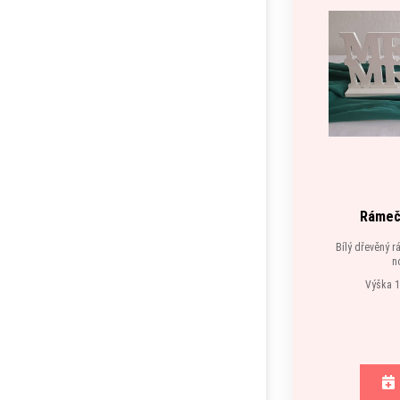
Rámeč
Bílý dřevěný 
n
Výška 1
K di