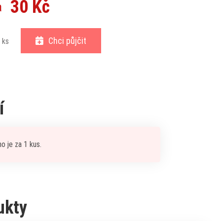
30 Kč
a
Chci půjčit
ks
í
ho je za 1 kus.
ukty