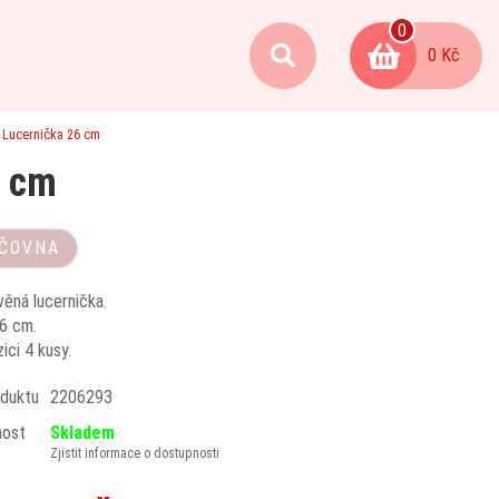
0
0 Kč
Lucernička 26 cm
6 cm
ČOVNA
věná lucernička.
6 cm.
ici 4 kusy.
duktu
2206293
nost
Skladem
Zjistit informace o dostupnosti