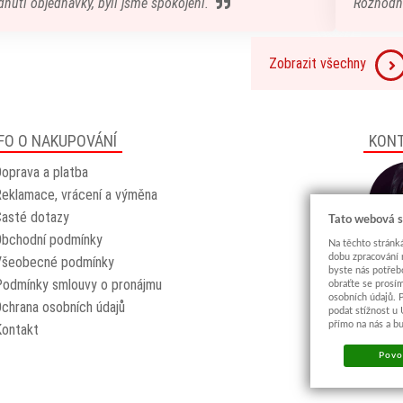
nuti objednávky, byli jsme spokojeni.
Rozhodn
Zobrazit všechny
FO O NAKUPOVÁNÍ
KON
oprava a platba
eklamace, vrácení a výměna
asté dotazy
Tato webová s
Obchodní podmínky
Na těchto stránká
dobu zpracování 
Všeobecné podmínky
byste nás potřeb
odmínky smlouvy o pronájmu
obraťte se prosí
osobních údajů. 
chrana osobních údajů
podat stížnost u
přímo na nás a b
Kontakt
Povol