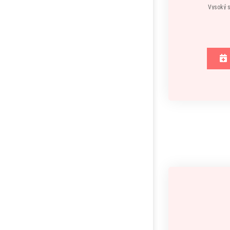
Vysoký s
K di