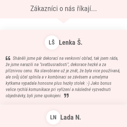
Zákazníci o nás říkají...
Lenka Š.
LŠ
Sháněli jsme pár dekorací na venkovní obřad, tak jsem ráda,
že jsme narazili na "svatbusradosti", dekorace hezké a za
příznivou cenu. Na slavobrane už je znát, že byla vice používaná,
ale svůj účel splnila a v kombinaci se závěsem a umelyma
kytkama vypadala honosne plus hezky stolek :-) Jako bonus
velice rychlá komunikace pri vyřízení a následné vyzvednuti
objednávky, byli jsme spokojeni.
Lada N.
LN