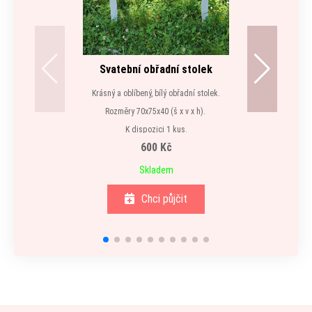
Svatební obřadní stolek
Krásný a oblíbený, bílý obřadní stolek.
Rozměry 70x75x40 (š x v x h).
K dispozici 1 kus.
600 Kč
Skladem
Chci půjčit