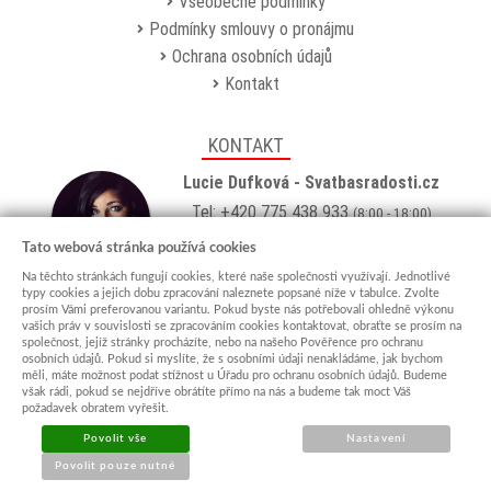
Všeobecné podmínky
Podmínky smlouvy o pronájmu
Ochrana osobních údajů
Kontakt
KONTAKT
Lucie Dufková - Svatbasradosti.cz
Tel: +420 775 438 933
(8:00 - 18:00)
Email:
info@svatbasradosti.cz
Tato webová stránka používá cookies
Na těchto stránkách fungují cookies, které naše společnosti využívají. Jednotlivé
Showroom
typy cookies a jejich dobu zpracování naleznete popsané níže v tabulce. Zvolte
prosím Vámi preferovanou variantu. Pokud byste nás potřebovali ohledně výkonu
Jungmannova 627, Kyjov 69701
vašich práv v souvislosti se zpracováním cookies kontaktovat, obraťte se prosím na
Po-Pá: po domluvě (
více info
)
společnost, jejíž stránky procházíte, nebo na našeho Pověřence pro ochranu
osobních údajů. Pokud si myslíte, že s osobními údaji nenakládáme, jak bychom
měli, máte možnost podat stížnost u Úřadu pro ochranu osobních údajů. Budeme
však rádi, pokud se nejdříve obrátíte přímo na nás a budeme tak moct Váš
požadavek obratem vyřešit.
Povolit vše
Nastavení
Povolit pouze nutné
© 2015 - 2026 svatbasradosti.cz
Sun-shop
-
tvorba eshopů