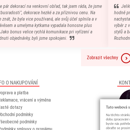
e pár dekorací na venkovní obřad, tak jsem ráda, že jsme
Jeli
atbusradosti", dekorace hezké a za příznivou cenu. Na
hodně pr
 znát, že byla vice používaná, ale svůj účel splnila a v
nachystal
ávěsem a umelyma kytkama vypadala honosne plus
výběr z 
) Jako bonus velice rychlá komunikace pri vyřízení a
stylů a b
nuti objednávky, byli jsme spokojeni.
Rozhodn
Zobrazit všechny
FO O NAKUPOVÁNÍ
KON
oprava a platba
eklamace, vrácení a výměna
asté dotazy
Tato webová s
Obchodní podmínky
Na těchto stránká
dobu zpracování 
Všeobecné podmínky
byste nás potřeb
odmínky smlouvy o pronájmu
obraťte se prosí