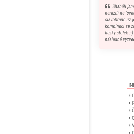
Sháněli jsm
narazili na "sv
slavobrane už je
kombinaci se z
hezky stolek :-
následné vyzved
IN
D
R
Č
P