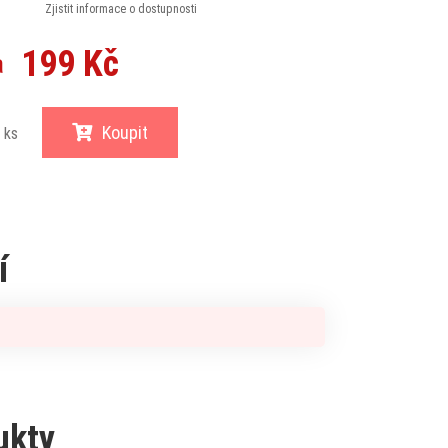
Zjistit informace o dostupnosti
199 Kč
a
Koupit
ks
í
ukty