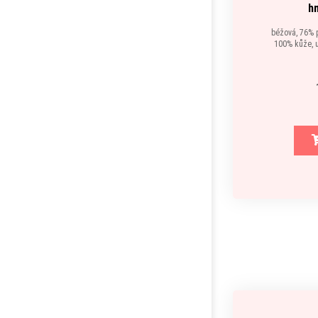
h
béžová, 76% p
100% kůže, u