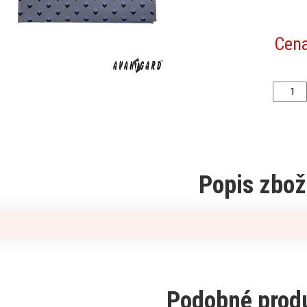
Cen
Popis zbož
Podobné prod