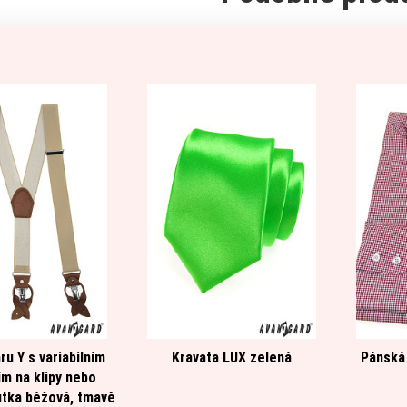
ru Y s variabilním
Kravata LUX zelená
Pánská
ím na klipy nebo
tka béžová, tmavě