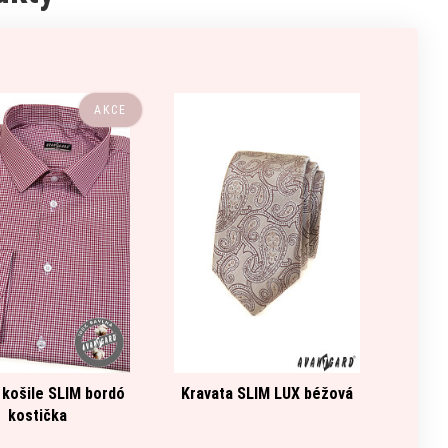
AKCE
 košile SLIM bordó
Kravata SLIM LUX béžová
Žlut
kostička