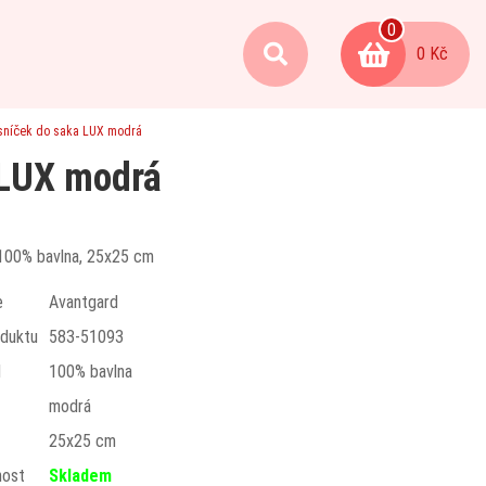
0
0 Kč
sníček do saka LUX modrá
 LUX modrá
100% bavlna, 25x25 cm
e
Avantgard
duktu
583-51093
l
100% bavlna
modrá
t
25x25 cm
nost
Skladem