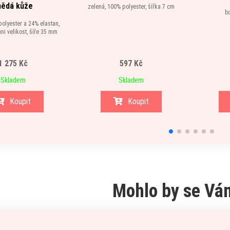
nědá kůže
zelená, 100% polyester, šířka 7 cm
b
olyester a 24% elastan,
ni velikost, šíře 35 mm
1 275 Kč
597 Kč
Skladem
Skladem
Koupit
Koupit
Mohlo by se Vám