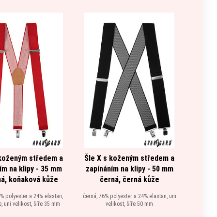
 koženým středem a
Šle X s koženým středem a
Kape
ím na klipy - 35 mm
zapínáním na klipy - 50 mm
á, koňaková kůže
černá, černá kůže
tělová
% polyester a 24% elastan,
černá, 76% polyester a 24% elastan, uni
 uni velikost, šíře 35 mm
velikost, šíře 50 mm