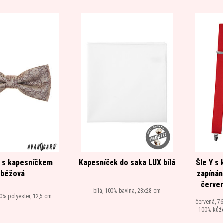
 s kapesníčkem
Kapesníček do saka LUX bílá
Šle Y s
béžová
zapínán
červen
bílá, 100% bavlna, 28x28 cm
0% polyester, 12,5 cm
červená, 76
100% kůže,