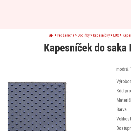
Pro ženicha
Doplňky
Kapesníčky
LUX
Kape
Kapesníček do saka
modrá, 
Výrobc
Kód pro
Materiá
Barva
Velikos
Dostup