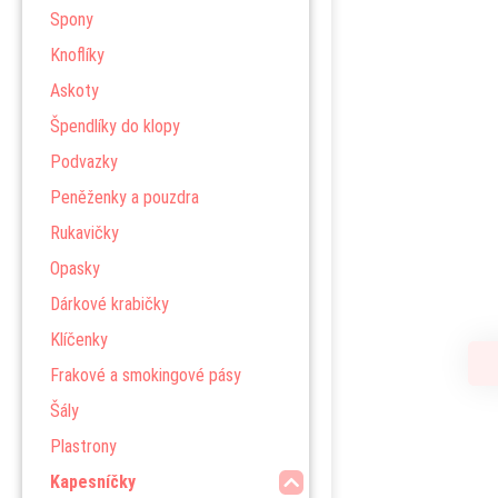
Spony
Knoflíky
Askoty
Špendlíky do klopy
Podvazky
Peněženky a pouzdra
Rukavičky
Opasky
Dárkové krabičky
Klíčenky
Frakové a smokingové pásy
Šály
Plastrony
Kapesníčky