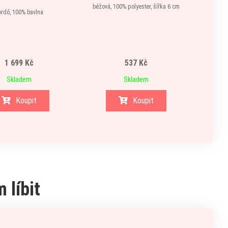
Vzoro
béžová, 100% polyester, šířka 6 cm
ordó, 100% bavlna
1 699 Kč
537 Kč
Skladem
Skladem
Koupit
Koupit
 líbit