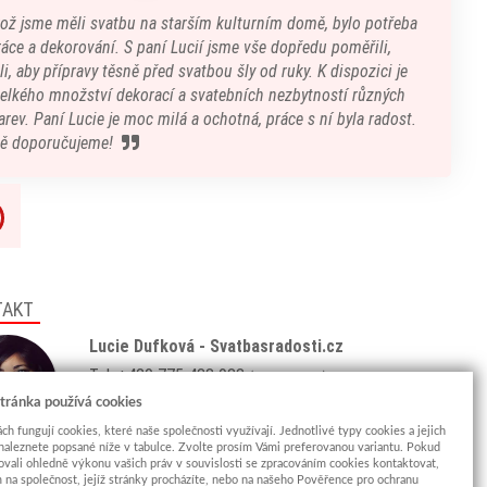
kož jsme měli svatbu na starším kulturním domě, bylo potřeba
áce a dekorování. S paní Lucií jsme vše dopředu poměřili,
i, aby přípravy těsně před svatbou šly od ruky. K dispozici je
velkého množství dekorací a svatebních nezbytností různých
arev. Paní Lucie je moc milá a ochotná, práce s ní byla radost.
ě doporučujeme!
TAKT
Lucie Dufková - Svatbasradosti.cz
Tel: +420 775 438 933
(8:00 - 18:00)
Email:
info@svatbasradosti.cz
tránka používá cookies
ch fungují cookies, které naše společnosti využívají. Jednotlivé typy cookies a jejich
Showroom
naleznete popsané níže v tabulce. Zvolte prosím Vámi preferovanou variantu. Pokud
ovali ohledně výkonu vašich práv v souvislosti se zpracováním cookies kontaktovat,
Jungmannova 627, Kyjov 69701
m na společnost, jejíž stránky procházíte, nebo na našeho Pověřence pro ochranu