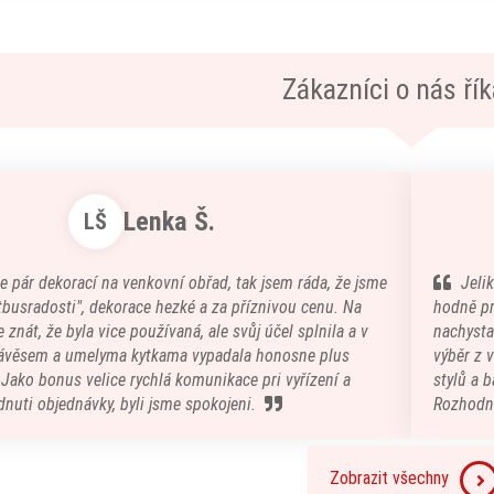
Zákazníci o nás říka
Lenka Š.
LŠ
e pár dekorací na venkovní obřad, tak jsem ráda, že jsme
Jeli
atbusradosti", dekorace hezké a za příznivou cenu. Na
hodně pr
 znát, že byla vice používaná, ale svůj účel splnila a v
nachystal
ávěsem a umelyma kytkama vypadala honosne plus
výběr z 
) Jako bonus velice rychlá komunikace pri vyřízení a
stylů a b
nuti objednávky, byli jsme spokojeni.
Rozhodn
Zobrazit všechny