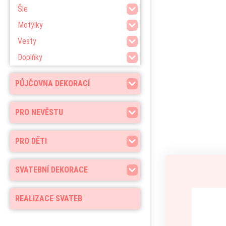
Šle
Motýlky
Vesty
Doplňky
PŮJČOVNA DEKORACÍ
PRO NEVĚSTU
PRO DĚTI
SVATEBNÍ DEKORACE
REALIZACE SVATEB