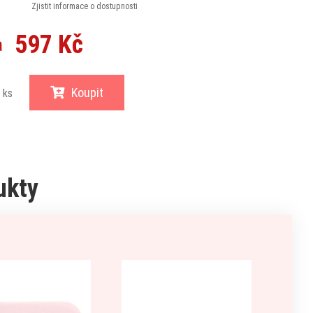
Zjistit informace o dostupnosti
597 Kč
a
Koupit
ks
ukty