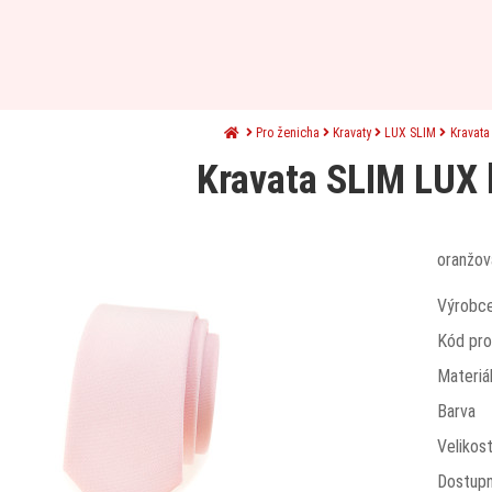
Pro ženicha
Kravaty
LUX SLIM
Kravata
Kravata SLIM LUX 
oranžov
Výrobc
Kód pro
Materiá
Barva
Velikos
Dostup