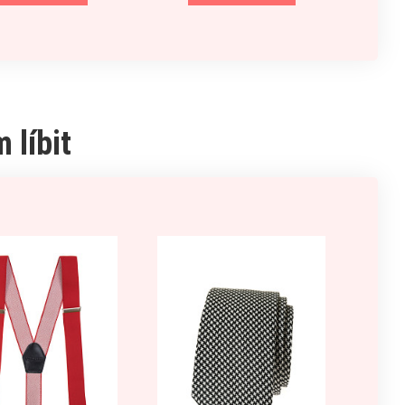
 líbit