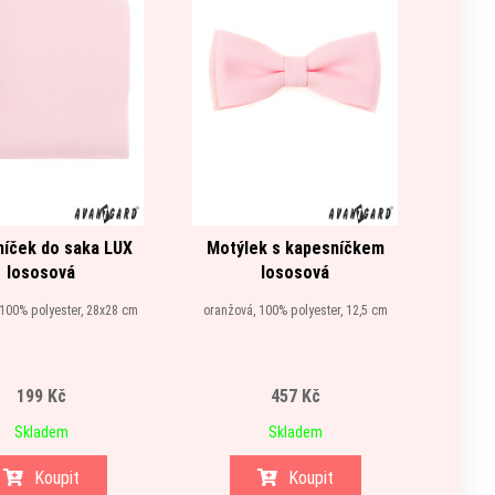
íček do saka LUX
Motýlek s kapesníčkem
Motýl
lososová
lososová
oranž
 100% polyester, 28x28 cm
oranžová, 100% polyester, 12,5 cm
199 Kč
457 Kč
Skladem
Skladem
Koupit
Koupit