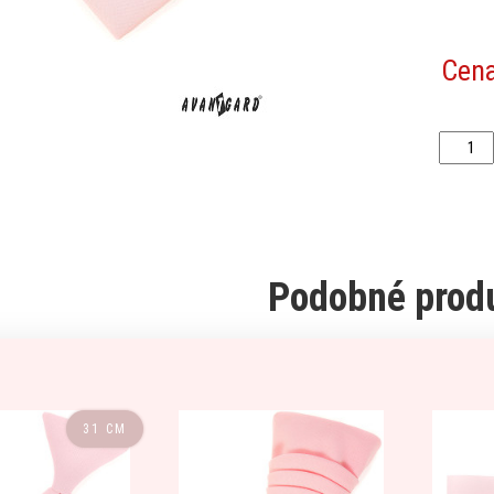
Cen
Podobné prod
31 CM