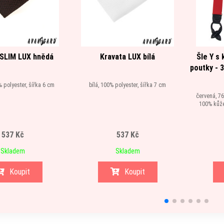
 SLIM LUX hnědá
Kravata LUX bílá
Šle Y s
poutky - 
 polyester, šířka 6 cm
bílá, 100% polyester, šířka 7 cm
červená, 76
100% kůže,
537 Kč
537 Kč
Skladem
Skladem
Koupit
Koupit