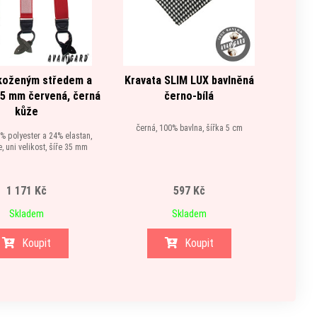
 koženým středem a
Kravata SLIM LUX bavlněná
Motýl
35 mm červená, černá
černo-bílá
kůže
šed
černá, 100% bavlna, šířka 5 cm
% polyester a 24% elastan,
 uni velikost, šíře 35 mm
1 171 Kč
597 Kč
Skladem
Skladem
Koupit
Koupit