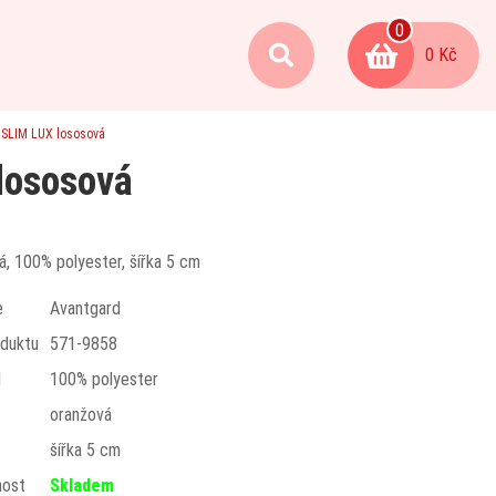
0
0 Kč
 SLIM LUX lososová
lososová
á, 100% polyester, šířka 5 cm
e
Avantgard
duktu
571-9858
l
100% polyester
oranžová
t
šířka 5 cm
nost
Skladem