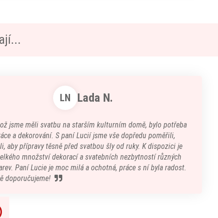
jí...
Lada N.
LN
kož jsme měli svatbu na starším kulturním domě, bylo potřeba
áce a dekorování. S paní Lucií jsme vše dopředu poměřili,
i, aby přípravy těsně před svatbou šly od ruky. K dispozici je
velkého množství dekorací a svatebních nezbytností různých
arev. Paní Lucie je moc milá a ochotná, práce s ní byla radost.
ě doporučujeme!