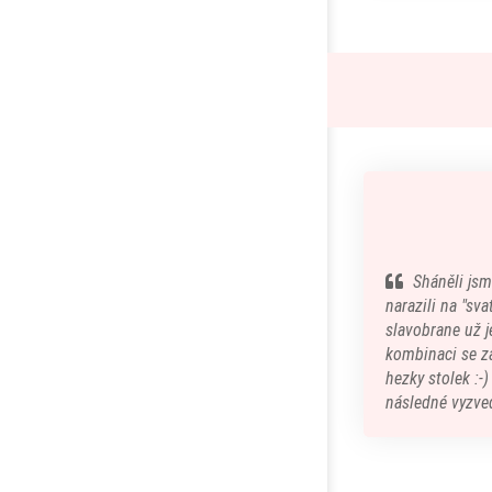
Sháněli jsm
narazili na "sv
slavobrane už je
kombinaci se z
hezky stolek :-
následné vyzved