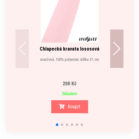
Chlapecká kravata lososová
R
oranžová, 100% polyester, délka 31 cm
208 Kč
Skladem
Koupit