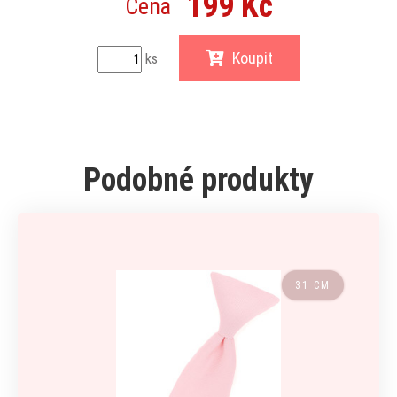
199 Kč
Cena
Koupit
ks
Podobné produkty
31 CM