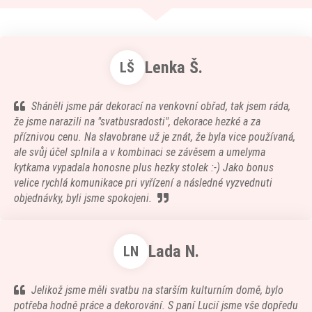
Lenka Š.
LŠ
Sháněli jsme pár dekorací na venkovní obřad, tak jsem ráda,
že jsme narazili na "svatbusradosti", dekorace hezké a za
příznivou cenu. Na slavobrane už je znát, že byla vice používaná,
ale svůj účel splnila a v kombinaci se závěsem a umelyma
kytkama vypadala honosne plus hezky stolek :-) Jako bonus
velice rychlá komunikace pri vyřízení a následné vyzvednuti
objednávky, byli jsme spokojeni.
Lada N.
LN
Jelikož jsme měli svatbu na starším kulturním domě, bylo
potřeba hodně práce a dekorování. S paní Lucií jsme vše dopředu