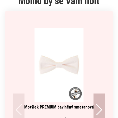
Mohlo by se Vám líbit
Motýlek PREMIUM bavlněný smetanová
Rega