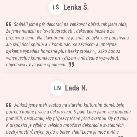
Lenka Š.
LŠ
Sháněli jsme pár dekorací na venkovní obřad, tak jsem ráda,
že jsme narazili na "svatbusradosti", dekorace hezké a za
příznivou cenu. Na slavobrane už je znát, že byla vice používaná,
ale svůj účel splnila a v kombinaci se závěsem a umelyma
kytkama vypadala honosne plus hezky stolek :-) Jako bonus
velice rychlá komunikace pri vyřízení a následné vyzvednuti
objednávky, byli jsme spokojeni.
Lada N.
LN
Jelikož jsme měli svatbu na starším kulturním domě, bylo
potřeba hodně práce a dekorování. S paní Lucií jsme vše dopředu
poměřili, nachystali, aby přípravy těsně před svatbou šly od ruky.
K dispozici je výběr z velkého množství dekorací a svatebních
nezbytností různých stylů a barev. Paní Lucie je moc milá a