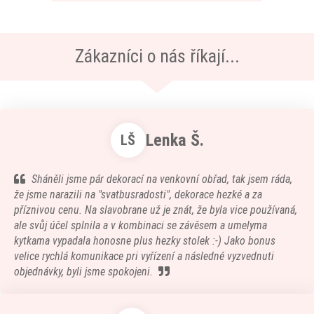
Zákazníci o nás říkají...
Lenka Š.
LŠ
Sháněli jsme pár dekorací na venkovní obřad, tak jsem ráda,
že jsme narazili na "svatbusradosti", dekorace hezké a za
příznivou cenu. Na slavobrane už je znát, že byla vice používaná,
ale svůj účel splnila a v kombinaci se závěsem a umelyma
kytkama vypadala honosne plus hezky stolek :-) Jako bonus
velice rychlá komunikace pri vyřízení a následné vyzvednuti
objednávky, byli jsme spokojeni.