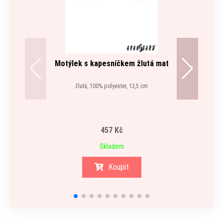
Motýlek s kapesníčkem žlutá mat
R
žlutá, 100% polyester, 12,5 cm
457 Kč
Skladem
Koupit