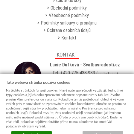
Časté dotazy
Obchodní podmínky
Všeobecné podmínky
Podmínky smlouvy o pronájmu
Ochrana osobních údajů
Kontakt
KONTAKT
Lucie Dufková - Svatbasradosti.cz
Tel: +420 775 438 933
(8:00 - 18:00)
Email:
info@svatbasradosti.cz
Tato webová stránka používá cookies
Na těchto stránkách fungují cookies, které naše společnosti využívají. Jednotlivé
Showroom
typy cookies a jejich dobu zpracování naleznete popsané níže v tabulce. Zvolte
prosím Vámi preferovanou variantu. Pokud byste nás potřebovali ohledně výkonu
Jungmannova 627, Kyjov 69701
vašich práv v souvislosti se zpracováním cookies kontaktovat, obraťte se prosím na
Po-Pá: po domluvě (
více info
)
společnost, jejíž stránky procházíte, nebo na našeho Pověřence pro ochranu
osobních údajů. Pokud si myslíte, že s osobními údaji nenakládáme, jak bychom
měli, máte možnost podat stížnost u Úřadu pro ochranu osobních údajů. Budeme
však rádi, pokud se nejdříve obrátíte přímo na nás a budeme tak moct Váš
požadavek obratem vyřešit.