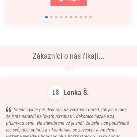
Zákazníci o nás říkají...
Lenka Š.
LŠ
Sháněli jsme pár dekorací na venkovní obřad, tak jsem ráda,
že jsme narazili na "svatbusradosti", dekorace hezké a za
příznivou cenu. Na slavobrane už je znát, že byla vice používaná,
ale svůj účel splnila a v kombinaci se závěsem a umelyma
kytkama vypadala honosne plus hezky stolek :-) Jako bonus