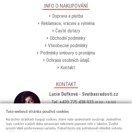
INFO O NAKUPOVÁNÍ
Doprava a platba
Reklamace, vrácení a výměna
Časté dotazy
Obchodní podmínky
Všeobecné podmínky
Podmínky smlouvy o pronájmu
Ochrana osobních údajů
Kontakt
KONTAKT
Lucie Dufková - Svatbasradosti.cz
Tel: +420 775 438 933
(8:00 - 18:00)
Email:
info@svatbasradosti.cz
Tato webová stránka používá cookies
Na těchto stránkách fungují cookies, které naše společnosti využívají. Jednotlivé
Showroom
typy cookies a jejich dobu zpracování naleznete popsané níže v tabulce. Zvolte
prosím Vámi preferovanou variantu. Pokud byste nás potřebovali ohledně výkonu
Jungmannova 627, Kyjov 69701