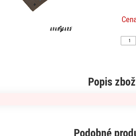
Cen
Popis zbož
Podobné prod