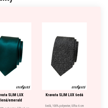
vata SLIM LUX
Kravata SLIM LUX šedá
K
lená/emerald
šedá, 100% polyester, šířka 6 cm
žlutá,