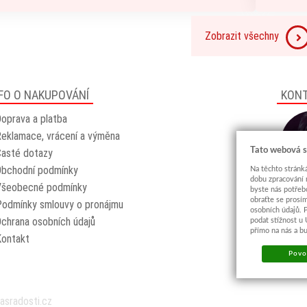
Zobrazit všechny
FO O NAKUPOVÁNÍ
KON
oprava a platba
eklamace, vrácení a výměna
Tato webová s
asté dotazy
Obchodní podmínky
Na těchto stránká
dobu zpracování 
Všeobecné podmínky
byste nás potřeb
obraťte se prosí
odmínky smlouvy o pronájmu
osobních údajů. 
chrana osobních údajů
podat stížnost u
přímo na nás a b
Kontakt
Povol
asradosti.cz