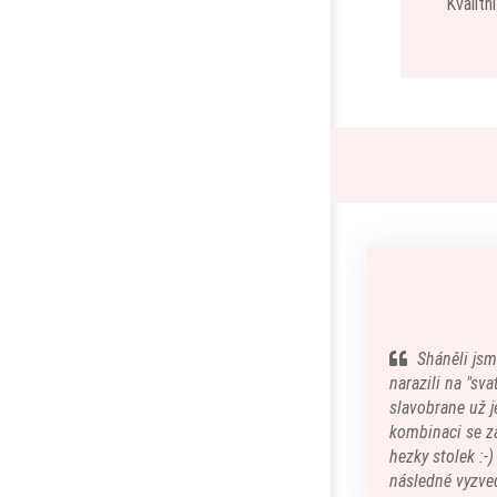
Kvalitn
Sháněli jsm
narazili na "sv
slavobrane už je
kombinaci se z
hezky stolek :-
následné vyzved