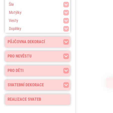
Šle
Motýlky
Vesty
Doplňky
PŮJČOVNA DEKORACÍ
PRO NEVĚSTU
PRO DĚTI
SVATEBNÍ DEKORACE
REALIZACE SVATEB