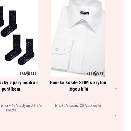
ožky 2 páry modrá s
Pánská košile SLIM s krytou
Set Lá
puntíkem
légou bílá
středem
35 mm,
pudr
bavlna + 15 % polyamid + 5 %
bílá, 80 % bavlna, 20 % polyester
elastan
růžová, 10
10 % polya
Šle u