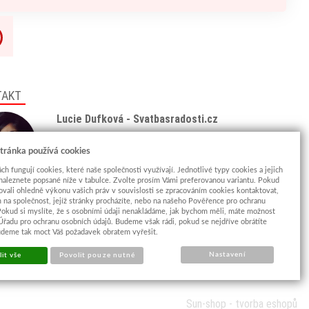
TAKT
Lucie Dufková - Svatbasradosti.cz
Tel: +420 775 438 933
(8:00 - 18:00)
tránka používá cookies
Email:
info@svatbasradosti.cz
ch fungují cookies, které naše společnosti využívají. Jednotlivé typy cookies a jejich
naleznete popsané níže v tabulce. Zvolte prosím Vámi preferovanou variantu. Pokud
Showroom
ovali ohledně výkonu vašich práv v souvislosti se zpracováním cookies kontaktovat,
Jungmannova 627, Kyjov 69701
m na společnost, jejíž stránky procházíte, nebo na našeho Pověřence pro ochranu
Pokud si myslíte, že s osobními údaji nenakládáme, jak bychom měli, máte možnost
Po-Pá: po domluvě (
více info
)
 Úřadu pro ochranu osobních údajů. Budeme však rádi, pokud se nejdříve obrátíte
udeme tak moct Váš požadavek obratem vyřešit.
Nastavení
it vše
Povolit pouze nutné
Sun-shop
-
tvorba eshopů