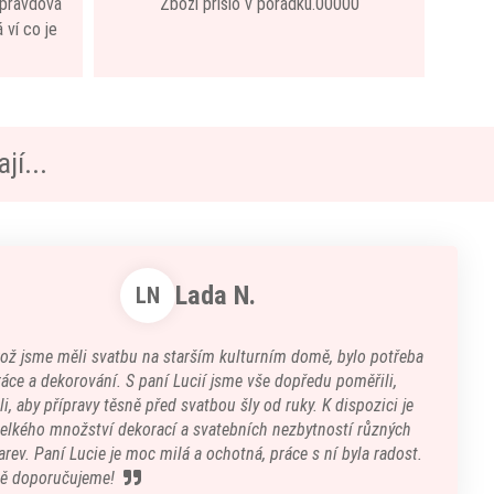
 opravdová
Zboží přišlo v pořádku.00000
 ví co je
jí...
Lada N.
LN
kož jsme měli svatbu na starším kulturním domě, bylo potřeba
áce a dekorování. S paní Lucií jsme vše dopředu poměřili,
i, aby přípravy těsně před svatbou šly od ruky. K dispozici je
velkého množství dekorací a svatebních nezbytností různých
arev. Paní Lucie je moc milá a ochotná, práce s ní byla radost.
ě doporučujeme!