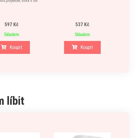
00% polyester, šířka 5 cm
597 Kč
537 Kč
Skladem
Skladem
Koupit
Koupit
 líbit