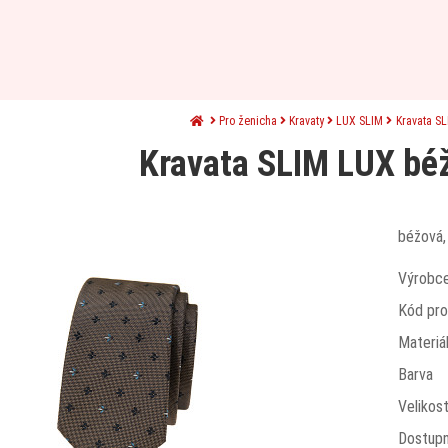
Pro ženicha
Kravaty
LUX SLIM
Kravata S
Kravata SLIM LUX bé
béžová,
Výrobc
Kód pro
Materiá
Barva
Velikos
Dostup