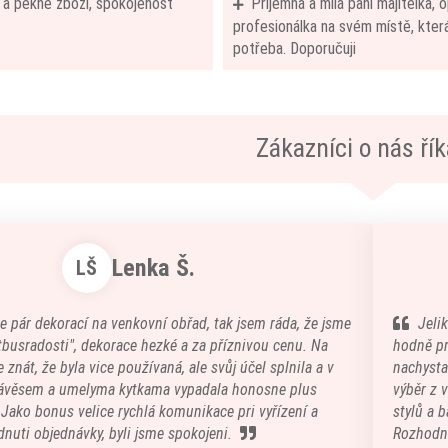
í a pěkné zboží, spokojenost
Příjemná a milá paní majitelka,
profesionálka na svém místě, která
potřeba. Doporučuji
Zákazníci o nás říka
Lenka Š.
LŠ
e pár dekorací na venkovní obřad, tak jsem ráda, že jsme
Jeli
atbusradosti", dekorace hezké a za příznivou cenu. Na
hodně pr
 znát, že byla vice používaná, ale svůj účel splnila a v
nachystal
ávěsem a umelyma kytkama vypadala honosne plus
výběr z 
) Jako bonus velice rychlá komunikace pri vyřízení a
stylů a b
nuti objednávky, byli jsme spokojeni.
Rozhodn