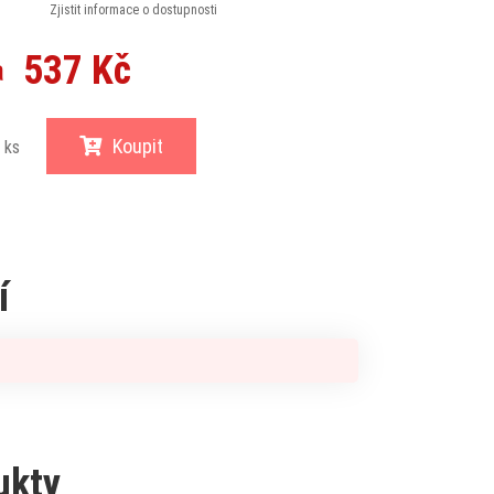
Zjistit informace o dostupnosti
537 Kč
a
Koupit
ks
í
ukty