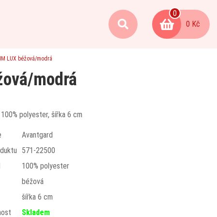
0
0 Kč
LIM LUX béžová/modrá
žová/modrá
 100% polyester, šířka 6 cm
e
Avantgard
duktu
571-22500
l
100% polyester
béžová
t
šířka 6 cm
nost
Skladem