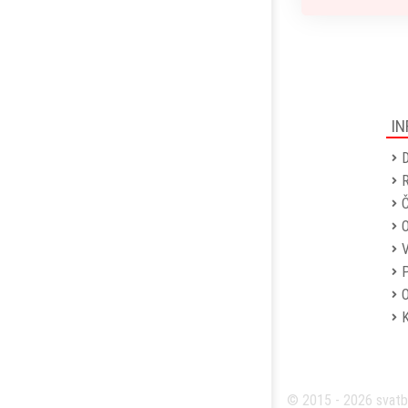
IN
D
R
Č
P
O
© 2015 - 2026 svatb