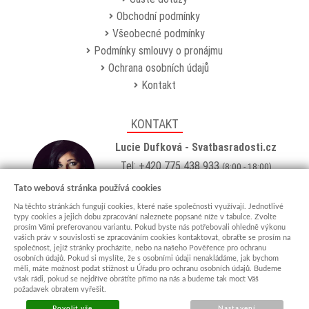
Obchodní podmínky
Všeobecné podmínky
Podmínky smlouvy o pronájmu
Ochrana osobních údajů
Kontakt
KONTAKT
Lucie Dufková - Svatbasradosti.cz
Tel: +420 775 438 933
(8:00 - 18:00)
Email:
info@svatbasradosti.cz
Tato webová stránka používá cookies
Na těchto stránkách fungují cookies, které naše společnosti využívají. Jednotlivé
Showroom
typy cookies a jejich dobu zpracování naleznete popsané níže v tabulce. Zvolte
prosím Vámi preferovanou variantu. Pokud byste nás potřebovali ohledně výkonu
Jungmannova 627, Kyjov 69701
vašich práv v souvislosti se zpracováním cookies kontaktovat, obraťte se prosím na
Po-Pá: po domluvě (
více info
)
společnost, jejíž stránky procházíte, nebo na našeho Pověřence pro ochranu
osobních údajů. Pokud si myslíte, že s osobními údaji nenakládáme, jak bychom
měli, máte možnost podat stížnost u Úřadu pro ochranu osobních údajů. Budeme
však rádi, pokud se nejdříve obrátíte přímo na nás a budeme tak moct Váš
požadavek obratem vyřešit.
Povolit vše
Nastavení