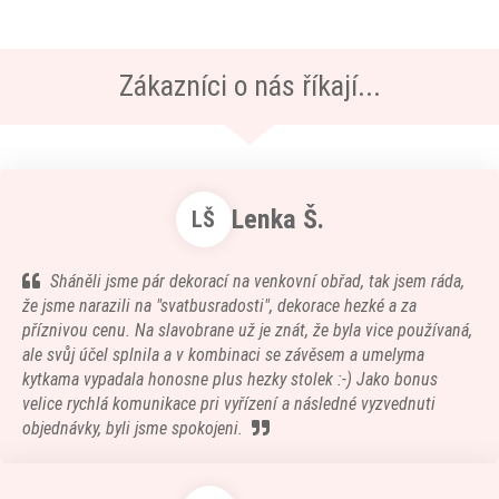
Zákazníci o nás říkají...
Lenka Š.
LŠ
Sháněli jsme pár dekorací na venkovní obřad, tak jsem ráda,
že jsme narazili na "svatbusradosti", dekorace hezké a za
příznivou cenu. Na slavobrane už je znát, že byla vice používaná,
ale svůj účel splnila a v kombinaci se závěsem a umelyma
kytkama vypadala honosne plus hezky stolek :-) Jako bonus
velice rychlá komunikace pri vyřízení a následné vyzvednuti
objednávky, byli jsme spokojeni.