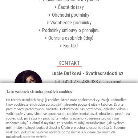
Časté dotazy
Obchodní podmínky
Všeobecné podmínky
Podmínky smlouvy o pronájmu
Ochrana osobních údajů
Kontakt
KONTAKT
Lucie Dufková - Svatbasradosti.cz
Tel: +420 775 438 933
(8:00 - 18:00)
Email:
info@svatbasradosti.cz
Tato webová stránka používá cookies
Na těchto stránkách fungují cookies, které naše společnosti využívají. Jednotlivé
Showroom
typy cookies a jejich dobu zpracování naleznete popsané níže v tabulce. Zvolte
prosím Vámi preferovanou variantu. Pokud byste nás potřebovali ohledně výkonu
Jungmannova 627, Kyjov 69701
vašich práv v souvislosti se zpracováním cookies kontaktovat, obraťte se prosím na
Po-Pá: po domluvě (
více info
)
společnost, jejíž stránky procházíte, nebo na našeho Pověřence pro ochranu
osobních údajů. Pokud si myslíte, že s osobními údaji nenakládáme, jak bychom
měli, máte možnost podat stížnost u Úřadu pro ochranu osobních údajů. Budeme
však rádi, pokud se nejdříve obrátíte přímo na nás a budeme tak moct Váš
požadavek obratem vyřešit.