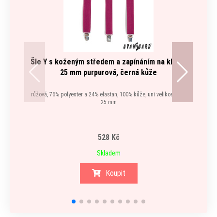
Šle Y s koženým středem a zapínáním na klipy -
S
25 mm purpurová, černá kůže
růžová, 76% polyester a 24% elastan, 100% kůže, uni velikost, šíře
růžov
25 mm
e
528 Kč
Skladem
Koupit