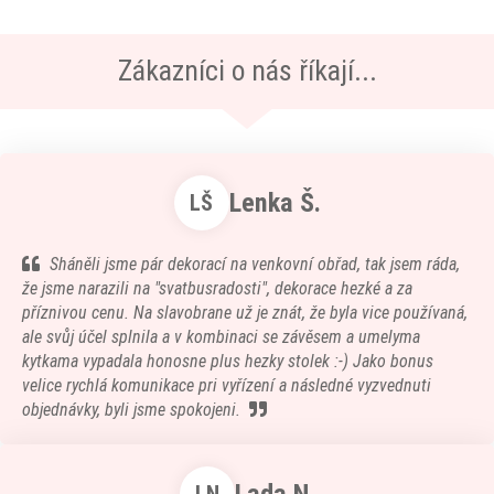
Zákazníci o nás říkají...
Lenka Š.
LŠ
Sháněli jsme pár dekorací na venkovní obřad, tak jsem ráda,
že jsme narazili na "svatbusradosti", dekorace hezké a za
příznivou cenu. Na slavobrane už je znát, že byla vice používaná,
ale svůj účel splnila a v kombinaci se závěsem a umelyma
kytkama vypadala honosne plus hezky stolek :-) Jako bonus
velice rychlá komunikace pri vyřízení a následné vyzvednuti
objednávky, byli jsme spokojeni.