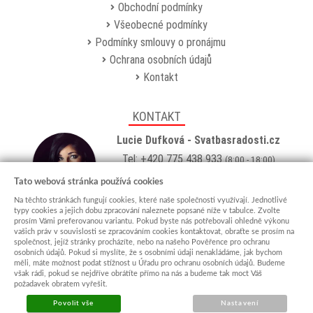
Obchodní podmínky
Všeobecné podmínky
Podmínky smlouvy o pronájmu
Ochrana osobních údajů
Kontakt
KONTAKT
Lucie Dufková - Svatbasradosti.cz
Tel: +420 775 438 933
(8:00 - 18:00)
Email:
info@svatbasradosti.cz
Tato webová stránka používá cookies
Na těchto stránkách fungují cookies, které naše společnosti využívají. Jednotlivé
Showroom
typy cookies a jejich dobu zpracování naleznete popsané níže v tabulce. Zvolte
prosím Vámi preferovanou variantu. Pokud byste nás potřebovali ohledně výkonu
Jungmannova 627, Kyjov 69701
vašich práv v souvislosti se zpracováním cookies kontaktovat, obraťte se prosím na
Po-Pá: po domluvě (
více info
)
společnost, jejíž stránky procházíte, nebo na našeho Pověřence pro ochranu
osobních údajů. Pokud si myslíte, že s osobními údaji nenakládáme, jak bychom
měli, máte možnost podat stížnost u Úřadu pro ochranu osobních údajů. Budeme
však rádi, pokud se nejdříve obrátíte přímo na nás a budeme tak moct Váš
požadavek obratem vyřešit.
Povolit vše
Nastavení