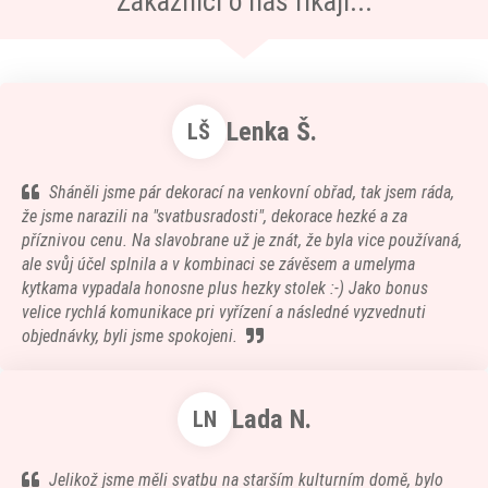
Zákazníci o nás říkají...
Lenka Š.
LŠ
Sháněli jsme pár dekorací na venkovní obřad, tak jsem ráda,
že jsme narazili na "svatbusradosti", dekorace hezké a za
příznivou cenu. Na slavobrane už je znát, že byla vice používaná,
ale svůj účel splnila a v kombinaci se závěsem a umelyma
kytkama vypadala honosne plus hezky stolek :-) Jako bonus
velice rychlá komunikace pri vyřízení a následné vyzvednuti
objednávky, byli jsme spokojeni.
Lada N.
LN
Jelikož jsme měli svatbu na starším kulturním domě, bylo