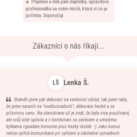
Příjemná a milá paní majitelka, opravdová
profesionálka na svém místě, která ví co je
potřeba. Doporučuji
Zákazníci o nás říkají...
Lenka Š.
LŠ
Sháněli jsme pár dekorací na venkovní obřad, tak jsem ráda,
že jsme narazili na "svatbusradosti", dekorace hezké a za
příznivou cenu. Na slavobrane už je znát, že byla vice používaná,
ale svůj účel splnila a v kombinaci se závěsem a umelyma
kytkama vypadala honosne plus hezky stolek :-) Jako bonus
velice rychlá komunikace pri vyřízení a následné vyzvednuti