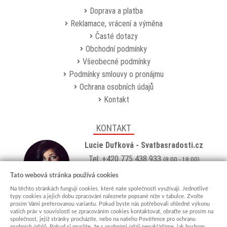
Doprava a platba
Reklamace, vrácení a výměna
Časté dotazy
Obchodní podmínky
Všeobecné podmínky
Podmínky smlouvy o pronájmu
Ochrana osobních údajů
Kontakt
KONTAKT
Lucie Dufková - Svatbasradosti.cz
Tel: +420 775 438 933
(8:00 - 18:00)
Email:
info@svatbasradosti.cz
Tato webová stránka používá cookies
Na těchto stránkách fungují cookies, které naše společnosti využívají. Jednotlivé
Showroom
typy cookies a jejich dobu zpracování naleznete popsané níže v tabulce. Zvolte
prosím Vámi preferovanou variantu. Pokud byste nás potřebovali ohledně výkonu
Jungmannova 627, Kyjov 69701
vašich práv v souvislosti se zpracováním cookies kontaktovat, obraťte se prosím na
Po-Pá: po domluvě (
více info
)
společnost, jejíž stránky procházíte, nebo na našeho Pověřence pro ochranu
osobních údajů. Pokud si myslíte, že s osobními údaji nenakládáme, jak bychom