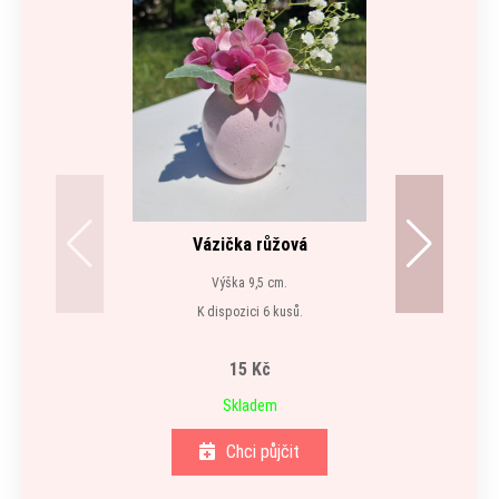
Vázička růžová
Výška 9,5 cm.
K dispozici 6 kusů.
15 Kč
Skladem
Chci půjčit