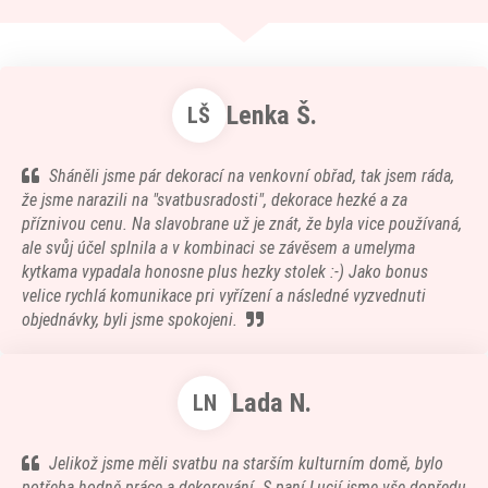
Lenka Š.
LŠ
Sháněli jsme pár dekorací na venkovní obřad, tak jsem ráda,
že jsme narazili na "svatbusradosti", dekorace hezké a za
příznivou cenu. Na slavobrane už je znát, že byla vice používaná,
ale svůj účel splnila a v kombinaci se závěsem a umelyma
kytkama vypadala honosne plus hezky stolek :-) Jako bonus
velice rychlá komunikace pri vyřízení a následné vyzvednuti
objednávky, byli jsme spokojeni.
Lada N.
LN
Jelikož jsme měli svatbu na starším kulturním domě, bylo
potřeba hodně práce a dekorování. S paní Lucií jsme vše dopředu