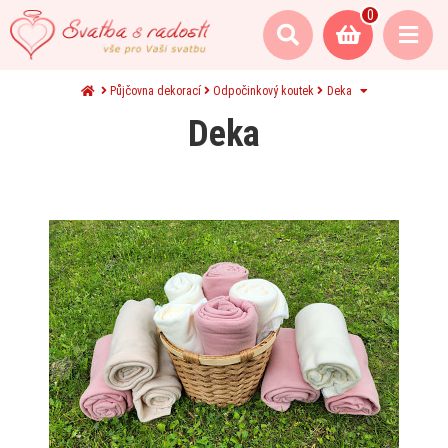
0
Půjčovna dekorací
Odpočinkový koutek
Deka
Deka