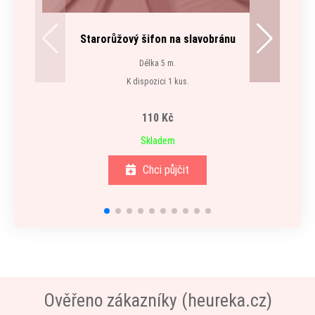
Starorůžový šifon na slavobránu
Délka 5 m.
K
K dispozici 1 kus.
110 Kč
Skladem
Chci půjčit
Ověřeno zákazníky (heureka.cz)