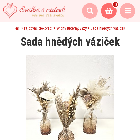
0
Půjčovna dekorací
Svícny, lucerny, vázy
Sada hnědých váziček
Sada hnědých váziček