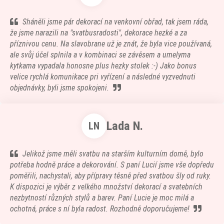
Sháněli jsme pár dekorací na venkovní obřad, tak jsem ráda,
že jsme narazili na "svatbusradosti", dekorace hezké a za
příznivou cenu. Na slavobrane už je znát, že byla vice používaná,
ale svůj účel splnila a v kombinaci se závěsem a umelyma
kytkama vypadala honosne plus hezky stolek :-) Jako bonus
velice rychlá komunikace pri vyřízení a následné vyzvednuti
objednávky, byli jsme spokojeni.
Lada N.
LN
Jelikož jsme měli svatbu na starším kulturním domě, bylo
potřeba hodně práce a dekorování. S paní Lucií jsme vše dopředu
poměřili, nachystali, aby přípravy těsně před svatbou šly od ruky.
K dispozici je výběr z velkého množství dekorací a svatebních
nezbytností různých stylů a barev. Paní Lucie je moc milá a
ochotná, práce s ní byla radost. Rozhodně doporučujeme!