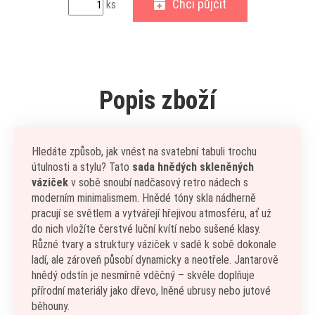
Chci půjčit
ks
Popis zboží
Hledáte způsob, jak vnést na svatební tabuli trochu
útulnosti a stylu? Tato
sada hnědých skleněných
váziček
v sobě snoubí nadčasový retro nádech s
moderním minimalismem. Hnědé tóny skla nádherně
pracují se světlem a vytvářejí hřejivou atmosféru, ať už
do nich vložíte čerstvé luční kvítí nebo sušené klasy.
Různé tvary a struktury váziček v sadě k sobě dokonale
ladí, ale zároveň působí dynamicky a neotřele. Jantarově
hnědý odstín je nesmírně vděčný – skvěle doplňuje
přírodní materiály jako dřevo, lněné ubrusy nebo jutové
běhouny.