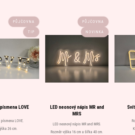
PŮJČOVNA
PŮJČOVNA
TIP
NOVINKA
í písmena LOVE
LED neonový nápis MR and
Sví
MRS
cí písmena LOVE.
Ro
LED neonový nápis MR and MRS.
ýška 26 cm.
K
Rozměr výška 16 cm a šířka 40 cm.