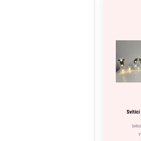
Svítíc
Svítí
V