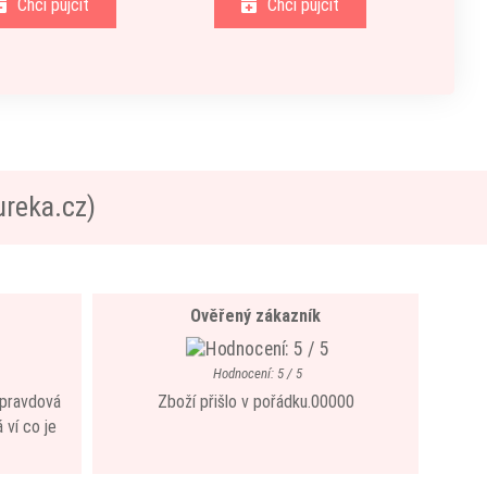
Chci půjčit
Chci půjčit
ureka.cz)
Ověřený zákazník
Hodnocení: 5 / 5
 opravdová
Zboží přišlo v pořádku.00000
 ví co je