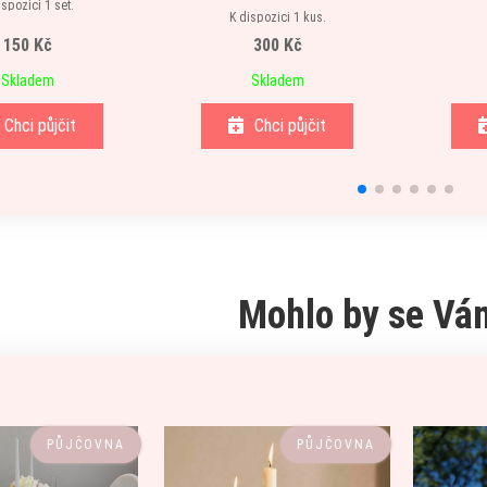
ispozici 1 set.
K dispozici 1 kus.
150 Kč
300 Kč
Skladem
Skladem
Chci půjčit
Chci půjčit
Mohlo by se Vám
PŮJČOVNA
PŮJČOVNA