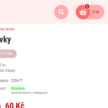
0
0 Kč
anda žárovky
ovky
ČOVNA
7 m.
ici 4 kusy.
duktu
220677
nost
Skladem
Zjistit informace o dostupnosti
60 Kč
a