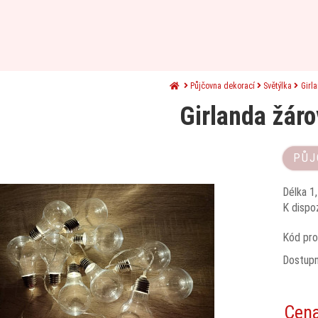
Půjčovna dekorací
Světýlka
Girl
Girlanda žár
PŮJ
Délka 1,
K dispoz
Kód pro
Dostup
Cen