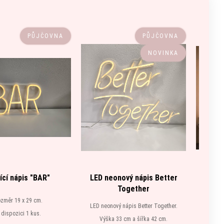
PŮJČOVNA
PŮJČOVNA
NOVINKA
tící nápis "BAR"
LED neonový nápis Better
LED sv
Together
změr 19 x 29 cm.
LED neonový nápis Better Together.
S
 dispozici 1 kus.
Výška 33 cm a šířka 42 cm.