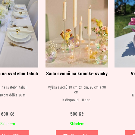
 na svatební tabuli
Sada svícnů na kónické svíčky
V
n na svatební tabuli.
Výška svícnů 18 cm, 21 cm, 26 cm a 30
cm.
40 cm délka 26 m.
K 
K dispozici 10 sad.
600 Kč
500 Kč
Skladem
Skladem