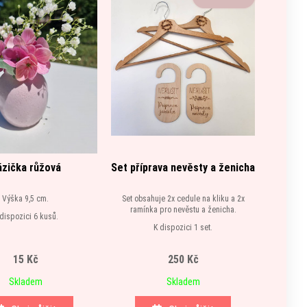
ázička růžová
Set příprava nevěsty a ženicha
Dře
Výška 9,5 cm.
Set obsahuje 2x cedule na kliku a 2x
Kr
ramínka pro nevěstu a ženicha.
dispozici 6 kusů.
K dispozici 1 set.
15 Kč
250 Kč
Skladem
Skladem