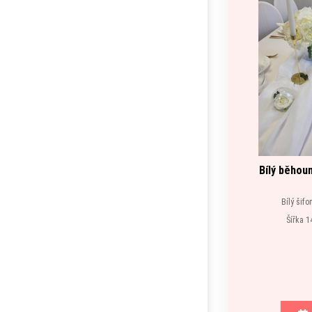
Bílý běhoun
Bílý šifo
Šířka 1