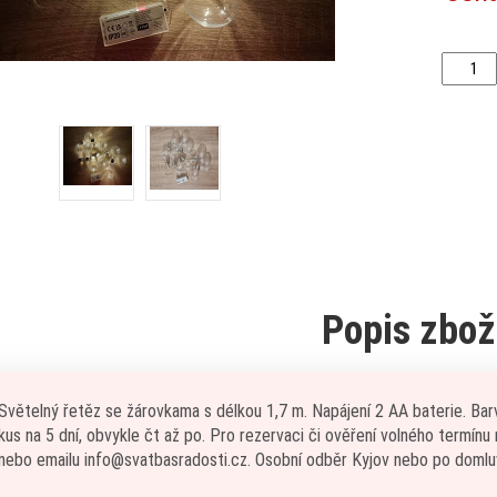
Popis zbož
Světelný řetěz se žárovkama s délkou 1,7 m. Napájení 2 AA baterie. Barv
kus na 5 dní, obvykle čt až po. Pro rezervaci či ověření volného termín
nebo emailu info@svatbasradosti.cz. Osobní odběr Kyjov nebo po doml