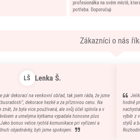
profesionálka na svém místě, která
potřeba. Doporučuji
Zákazníci o nás říka
Lenka Š.
LŠ
e pár dekorací na venkovní obřad, tak jsem ráda, že jsme
Jeli
atbusradosti", dekorace hezké a za příznivou cenu. Na
hodně pr
 znát, že byla vice používaná, ale svůj účel splnila a v
nachystal
ávěsem a umelyma kytkama vypadala honosne plus
výběr z 
) Jako bonus velice rychlá komunikace pri vyřízení a
stylů a b
nuti objednávky, byli jsme spokojeni.
Rozhodn