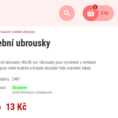
0
0 Kč
é luxusní svatební ubrousky
ební ubrousky
ové ubrousky 40x40 cm. Ubrousky jsou vyrobené z netkané
, jsou velmi kvalitní a krásně dozdobí Vaši svatební tabuli.
duktu
2481
nost
Skladem
Zjistit informace o dostupnosti
13 Kč
a