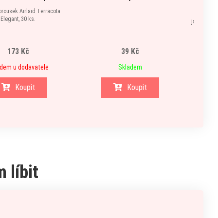
brousek Airlaid Terracota
Tyrkysové
Elegant, 30 ks.
jsou vyrobe
kvalitní 
173 Kč
39 Kč
dem u dodavatele
Skladem
Koupit
Koupit
 líbit