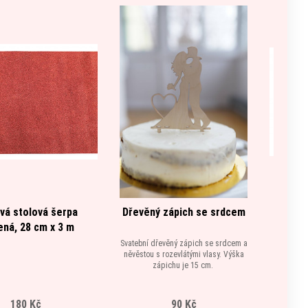
ová stolová šerpa
Dřevěný zápich se srdcem
Tyl v r
ená, 28 cm x 3 m
Tyl
Svatební dřevěný zápich se srdcem a
něvěstou s rozevlátými vlasy. Výška
zápichu je 15 cm.
180 Kč
90 Kč