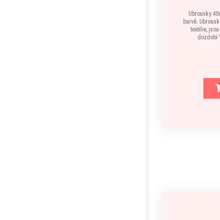
Ubrousky 40x
barvě. Ubrousk
textilie, jso
dozdobí V