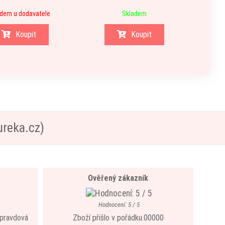
dem u dodavatele
Skladem
Sk
Koupit
Koupit
ureka.cz)
Ověřený zákazník
Hodnocení: 5 / 5
 opravdová
Zboží přišlo v pořádku.00000