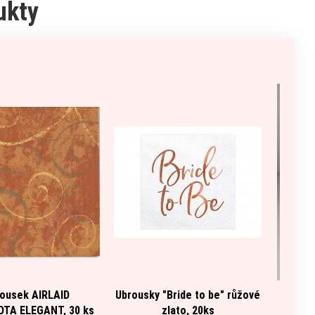
ukty
ousek AIRLAID
Ubrousky "Bride to be" růžové
Oliv
TA ELEGANT, 30 ks
zlato, 20ks