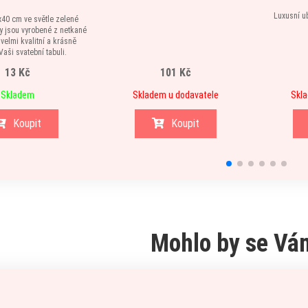
Luxusní u
40 cm ve světle zelené
y jsou vyrobené z netkané
u velmi kvalitní a krásně
aši svatební tabuli.
13 Kč
101 Kč
Skladem
Skladem u dodavatele
Skla
Koupit
Koupit
Mohlo by se Vám