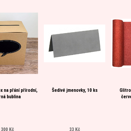
x na přání přírodní,
Šedivé jmenovky, 10 ks
Glitr
rná bublina
červ
300 Kč
33 Kč