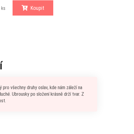
Koupit
ks
í
ý pro všechny druhy oslav, kde nám záleží na
oduché. Ubrousky po složení krásně drží tvar. Z
ost.