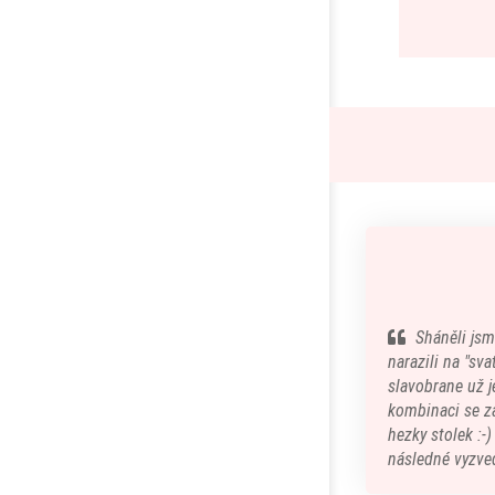
Sháněli jsm
narazili na "sv
slavobrane už je
kombinaci se z
hezky stolek :-
následné vyzved