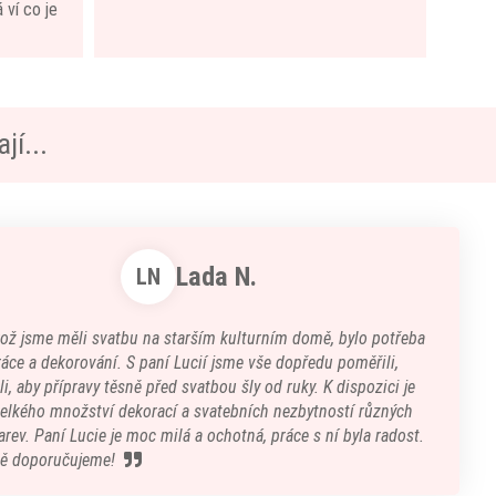
 ví co je
jí...
Lada N.
LN
kož jsme měli svatbu na starším kulturním domě, bylo potřeba
áce a dekorování. S paní Lucií jsme vše dopředu poměřili,
i, aby přípravy těsně před svatbou šly od ruky. K dispozici je
velkého množství dekorací a svatebních nezbytností různých
arev. Paní Lucie je moc milá a ochotná, práce s ní byla radost.
ě doporučujeme!