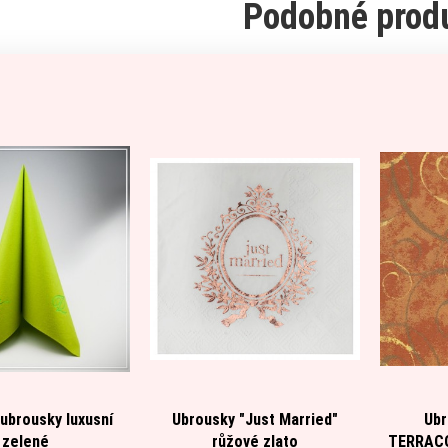
Podobné prod
 ubrousky luxusní
Ubrousky "Just Married"
Ubr
zelené
růžové zlato
TERRACO