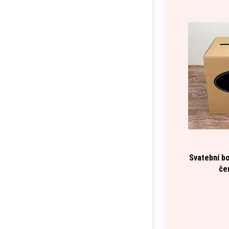
Svatební bo
če