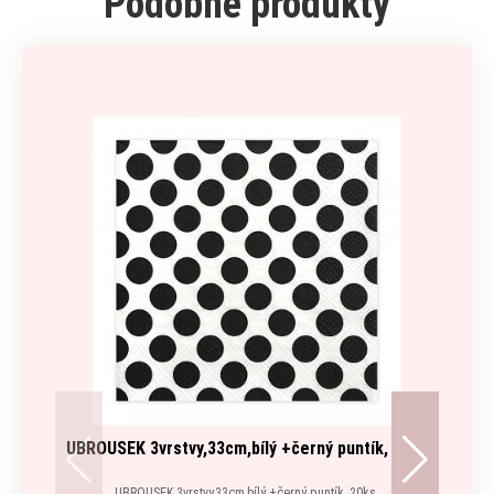
Podobné produkty
UBROUSEK 3vrstvy,33cm,bílý +černý puntík, 20ks
UBROUSEK 3vrstvy,33cm,bílý +černý puntík, 20ks.