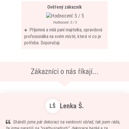
Ověřený zákazník
Hodnocení: 5 / 5
Příjemná a milá paní majitelka, opravdová
profesionálka na svém místě, která ví co je
potřeba. Doporučuji
Zákazníci o nás říkají...
Lenka Š.
LŠ
Sháněli jsme pár dekorací na venkovní obřad, tak jsem ráda,
že jsme narazili na "svatbusradosti", dekorace hezké a za