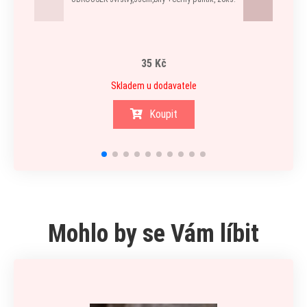
Cappu
vyrobe
35 Kč
Skladem u dodavatele
Koupit
Mohlo by se Vám líbit