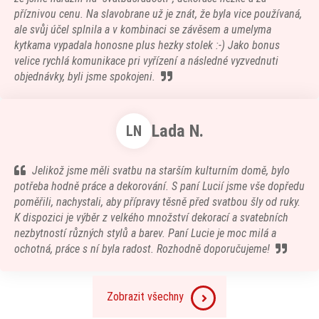
příznivou cenu. Na slavobrane už je znát, že byla vice používaná,
ale svůj účel splnila a v kombinaci se závěsem a umelyma
kytkama vypadala honosne plus hezky stolek :-) Jako bonus
velice rychlá komunikace pri vyřízení a následné vyzvednuti
objednávky, byli jsme spokojeni.
Lada N.
LN
Jelikož jsme měli svatbu na starším kulturním domě, bylo
potřeba hodně práce a dekorování. S paní Lucií jsme vše dopředu
poměřili, nachystali, aby přípravy těsně před svatbou šly od ruky.
K dispozici je výběr z velkého množství dekorací a svatebních
nezbytností různých stylů a barev. Paní Lucie je moc milá a
ochotná, práce s ní byla radost. Rozhodně doporučujeme!
Zobrazit všechny