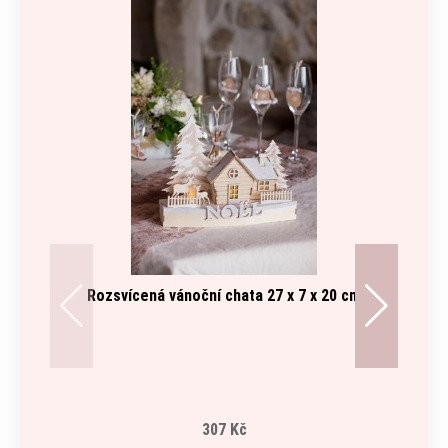
Rozsvícená vánoční chata 27 x 7 x 20 cm
P
307 Kč