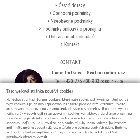
Časté dotazy
Obchodní podmínky
Všeobecné podmínky
Podmínky smlouvy o pronájmu
Ochrana osobních údajů
Kontakt
KONTAKT
Lucie Dufková - Svatbasradosti.cz
Tel: +420 775 438 933
(8:00 - 18:00)
Email:
info@svatbasradosti.cz
Tato webová stránka používá cookies
Na těchto stránkách fungují cookies, které naše společnosti využívají. Jednotlivé
Showroom
typy cookies a jejich dobu zpracování naleznete popsané níže v tabulce. Zvolte
prosím Vámi preferovanou variantu. Pokud byste nás potřebovali ohledně výkonu
Jungmannova 627, Kyjov 69701
vašich práv v souvislosti se zpracováním cookies kontaktovat, obraťte se prosím na
Po-Pá: po domluvě (
více info
)
společnost, jejíž stránky procházíte, nebo na našeho Pověřence pro ochranu
osobních údajů. Pokud si myslíte, že s osobními údaji nenakládáme, jak bychom
měli, máte možnost podat stížnost u Úřadu pro ochranu osobních údajů. Budeme
však rádi, pokud se nejdříve obrátíte přímo na nás a budeme tak moct Váš
požadavek obratem vyřešit.