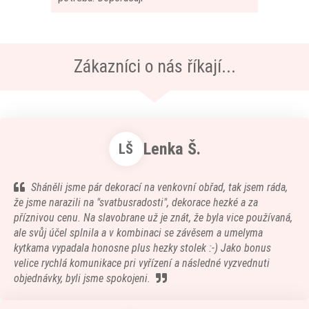
Zákazníci o nás říkají...
Lenka Š.
LŠ
Sháněli jsme pár dekorací na venkovní obřad, tak jsem ráda,
že jsme narazili na "svatbusradosti", dekorace hezké a za
příznivou cenu. Na slavobrane už je znát, že byla vice používaná,
ale svůj účel splnila a v kombinaci se závěsem a umelyma
kytkama vypadala honosne plus hezky stolek :-) Jako bonus
velice rychlá komunikace pri vyřízení a následné vyzvednuti
objednávky, byli jsme spokojeni.