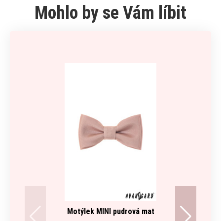
Mohlo by se Vám líbit
Motýlek MINI pudrová mat
Šle Y