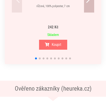
růžová, 100% polyester, 7 cm
modrá, 
242 Kč
Skladem
Koupit
Ověřeno zákazníky (heureka.cz)