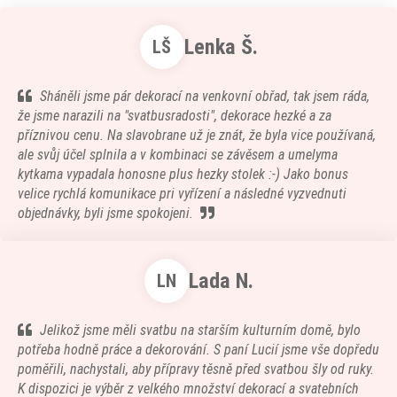
Lenka Š.
LŠ
Sháněli jsme pár dekorací na venkovní obřad, tak jsem ráda,
že jsme narazili na "svatbusradosti", dekorace hezké a za
příznivou cenu. Na slavobrane už je znát, že byla vice používaná,
ale svůj účel splnila a v kombinaci se závěsem a umelyma
kytkama vypadala honosne plus hezky stolek :-) Jako bonus
velice rychlá komunikace pri vyřízení a následné vyzvednuti
objednávky, byli jsme spokojeni.
Lada N.
LN
Jelikož jsme měli svatbu na starším kulturním domě, bylo
potřeba hodně práce a dekorování. S paní Lucií jsme vše dopředu
poměřili, nachystali, aby přípravy těsně před svatbou šly od ruky.
K dispozici je výběr z velkého množství dekorací a svatebních