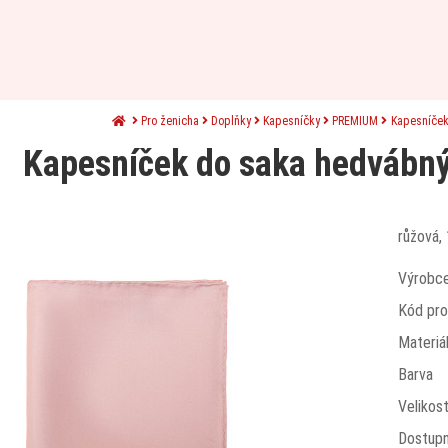
Pro ženicha
Doplňky
Kapesníčky
PREMIUM
Kapesníček
Kapesníček do saka hedvábn
růžová,
Výrobc
Kód pro
Materiá
Barva
Velikos
Dostup