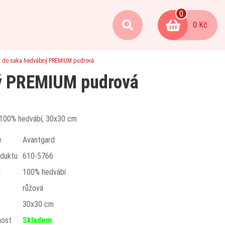
0
0 Kč
 do saka hedvábný PREMIUM pudrová
ý PREMIUM pudrová
 100% hedvábí, 30x30 cm
e
Avantgard
duktu
610-5766
l
100% hedvábí
růžová
t
30x30 cm
nost
Skladem