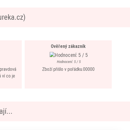
ureka.cz)
Ověřený zákazník
Hodnocení: 5 / 5
 opravdová
Zboží přišlo v pořádku.00000
 ví co je
jí...