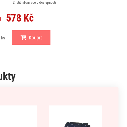
Zjistit informace o dostupnosti
578 Kč
a
Koupit
ks
ukty