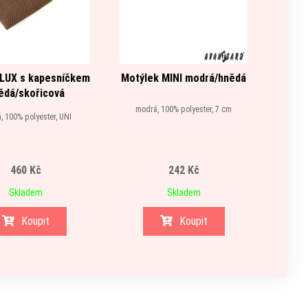
 LUX s kapesníčkem
Motýlek MINI modrá/hnědá
Kape
ědá/skořicová
modrá, 100% polyester, 7 cm
, 100% polyester, UNI
růžová
460 Kč
242 Kč
Skladem
Skladem
Koupit
Koupit