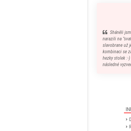
Sháněli jsm
narazili na "sv
slavobrane už je
kombinaci se z
hezky stolek :-
následné vyzved
IN
D
R