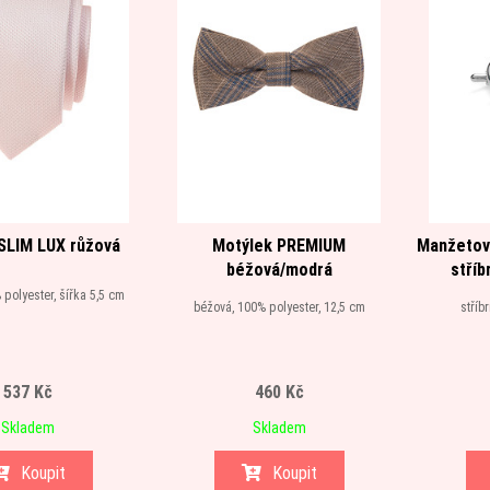
SLIM LUX růžová
Motýlek PREMIUM
Manžetov
béžová/modrá
stříb
 polyester, šířka 5,5 cm
béžová, 100% polyester, 12,5 cm
stříb
537 Kč
460 Kč
Skladem
Skladem
Koupit
Koupit