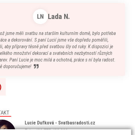
Lada N.
LN
kož jsme měli svatbu na starším kulturním domě, bylo potřeba
áce a dekorování. S paní Lucií jsme vše dopředu poměřili,
i, aby přípravy těsně před svatbou šly od ruky. K dispozici je
velkého množství dekorací a svatebních nezbytností různých
arev. Paní Lucie je moc milá a ochotná, práce s ní byla radost.
ě doporučujeme!
TAKT
Lucie Dufková - Svatbasradosti.cz
Tel: +420 775 438 933
(8:00 - 18:00)