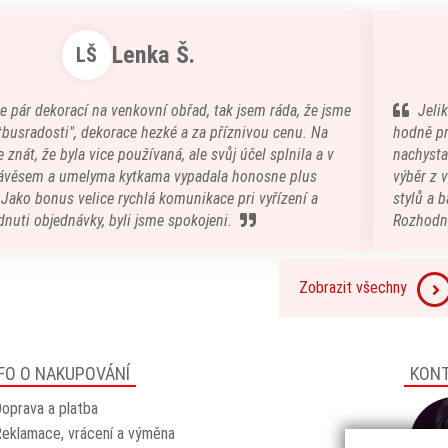
Lenka Š.
LŠ
e pár dekorací na venkovní obřad, tak jsem ráda, že jsme
Jeli
atbusradosti", dekorace hezké a za příznivou cenu. Na
hodně pr
 znát, že byla vice používaná, ale svůj účel splnila a v
nachystal
ávěsem a umelyma kytkama vypadala honosne plus
výběr z 
) Jako bonus velice rychlá komunikace pri vyřízení a
stylů a b
nuti objednávky, byli jsme spokojeni.
Rozhodn
Zobrazit všechny
FO O NAKUPOVÁNÍ
KON
oprava a platba
eklamace, vrácení a výměna