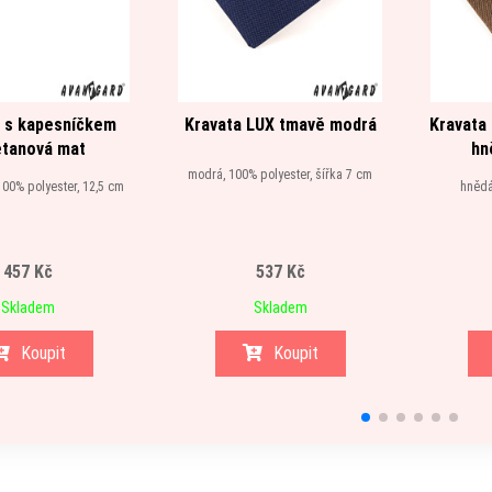
 s kapesníčkem
Kravata LUX tmavě modrá
Kravata
tanová mat
hn
modrá, 100% polyester, šířka 7 cm
00% polyester, 12,5 cm
hnědá
457 Kč
537 Kč
Skladem
Skladem
Koupit
Koupit