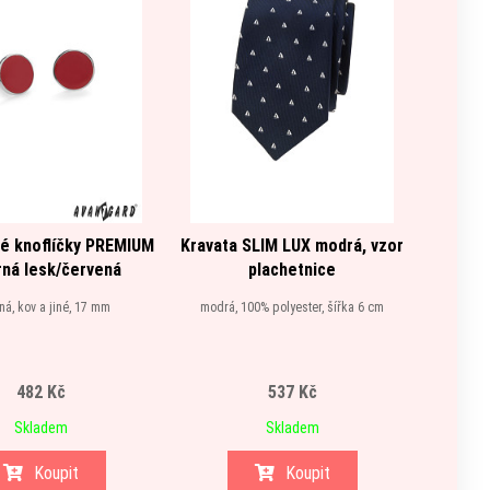
é knoflíčky PREMIUM
Kravata SLIM LUX modrá, vzor
Krava
rná lesk/červená
plachetnice
modrá, 
rná, kov a jiné, 17 mm
modrá, 100% polyester, šířka 6 cm
482 Kč
537 Kč
Skladem
Skladem
Koupit
Koupit