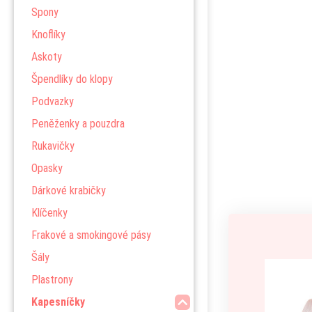
Spony
Knoflíky
Askoty
Špendlíky do klopy
Podvazky
Peněženky a pouzdra
Rukavičky
Opasky
Dárkové krabičky
Klíčenky
Frakové a smokingové pásy
Šály
Plastrony
Kapesníčky