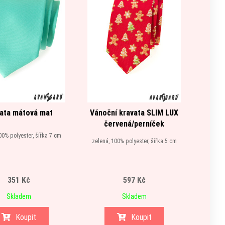
ata mátová mat
Vánoční kravata SLIM LUX
Kr
červená/perníček
00% polyester, šířka 7 cm
růžová, 
zelená, 100% polyester, šířka 5 cm
351 Kč
597 Kč
Skladem
Skladem
Koupit
Koupit