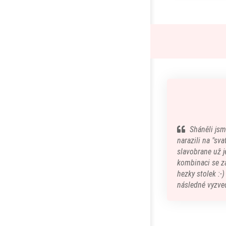
Sháněli jsm
narazili na "sv
slavobrane už je
kombinaci se z
hezky stolek :-
následné vyzved