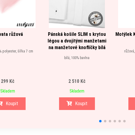
vata růžová
Pánská košile SLIM s krytou
Motýlek 
légou a dvojitými manžetami
na manžetové knoflíčky bílá
% polyester, šířka 7 cm
růžová,
bílá, 100% bavlna
299 Kč
2 510 Kč
Skladem
Skladem
Koupit
Koupit