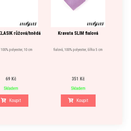
KLASIK růžová/hnědá
Kravata SLIM fialová
Motý
 100% polyester, 10 cm
fialová, 100% polyester, šířka 5 cm
růžov
69 Kč
351 Kč
Skladem
Skladem
Koupit
Koupit