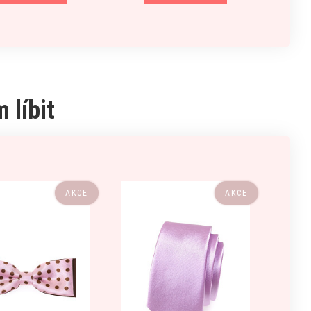
 líbit
AKCE
AKCE