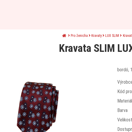
Pro ženicha
Kravaty
LUX SLIM
Krava
Kravata SLIM LU
bordó, 
Výrobc
Kód pro
Materiá
Barva
Velikos
Dostup