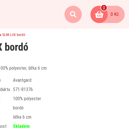
0
0 Kč
ta SLIM LUX bordó
X bordó
100% polyester, šířka 6 cm
e
Avantgard
duktu
571-81376
l
100% polyester
bordó
t
šířka 6 cm
nost
Skladem