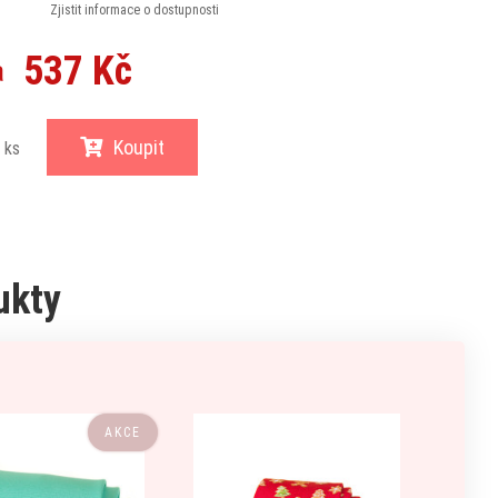
Zjistit informace o dostupnosti
537 Kč
a
Koupit
ks
ukty
AKCE