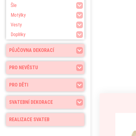
Šle
Motýlky
Vesty
Doplňky
PŮJČOVNA DEKORACÍ
PRO NEVĚSTU
PRO DĚTI
SVATEBNÍ DEKORACE
REALIZACE SVATEB