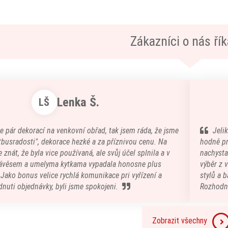
Zákazníci o nás říka
Lenka Š.
LŠ
e pár dekorací na venkovní obřad, tak jsem ráda, že jsme
Jeli
atbusradosti", dekorace hezké a za příznivou cenu. Na
hodně pr
 znát, že byla vice používaná, ale svůj účel splnila a v
nachystal
ávěsem a umelyma kytkama vypadala honosne plus
výběr z 
) Jako bonus velice rychlá komunikace pri vyřízení a
stylů a b
nuti objednávky, byli jsme spokojeni.
Rozhodn
Zobrazit všechny