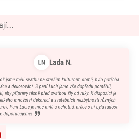
jí...
Lada N.
LN
kož jsme měli svatbu na starším kulturním domě, bylo potřeba
áce a dekorování. S paní Lucií jsme vše dopředu poměřili,
i, aby přípravy těsně před svatbou šly od ruky. K dispozici je
velkého množství dekorací a svatebních nezbytností různých
arev. Paní Lucie je moc milá a ochotná, práce s ní byla radost.
ě doporučujeme!