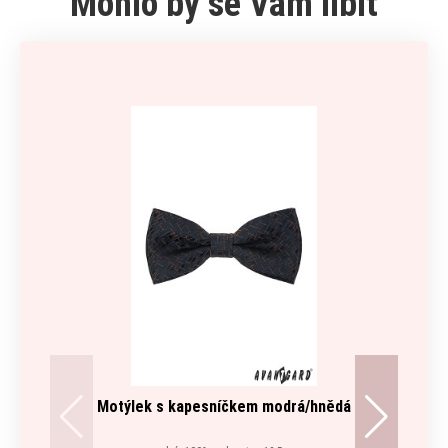
Mohlo by se Vám líbit
Motýlek s kapesníčkem modrá/hnědá