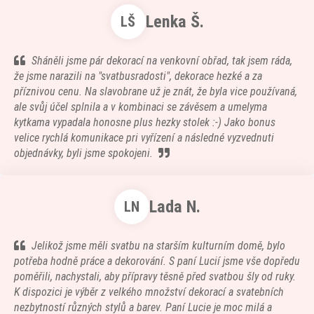
Lenka Š.
LŠ
Sháněli jsme pár dekorací na venkovní obřad, tak jsem ráda,
že jsme narazili na "svatbusradosti", dekorace hezké a za
příznivou cenu. Na slavobrane už je znát, že byla vice používaná,
ale svůj účel splnila a v kombinaci se závěsem a umelyma
kytkama vypadala honosne plus hezky stolek :-) Jako bonus
velice rychlá komunikace pri vyřízení a následné vyzvednuti
objednávky, byli jsme spokojeni.
Lada N.
LN
Jelikož jsme měli svatbu na starším kulturním domě, bylo
potřeba hodně práce a dekorování. S paní Lucií jsme vše dopředu
poměřili, nachystali, aby přípravy těsně před svatbou šly od ruky.
K dispozici je výběr z velkého množství dekorací a svatebních
nezbytností různých stylů a barev. Paní Lucie je moc milá a