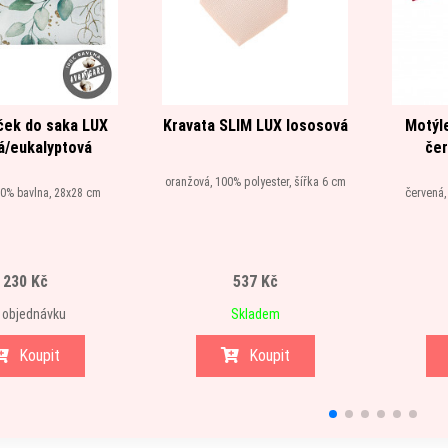
ček do saka LUX
Kravata SLIM LUX lososová
Motýl
á/eukalyptová
čer
oranžová, 100% polyester, šířka 6 cm
00% bavlna, 28x28 cm
červená,
230 Kč
537 Kč
 objednávku
Skladem
Koupit
Koupit