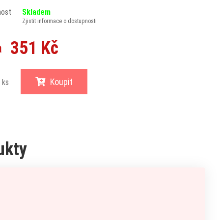
nost
Skladem
Zjistit informace o dostupnosti
351 Kč
a
Koupit
ks
ukty