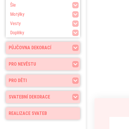
Šle
Motýlky
Vesty
Doplňky
PŮJČOVNA DEKORACÍ
PRO NEVĚSTU
PRO DĚTI
SVATEBNÍ DEKORACE
REALIZACE SVATEB