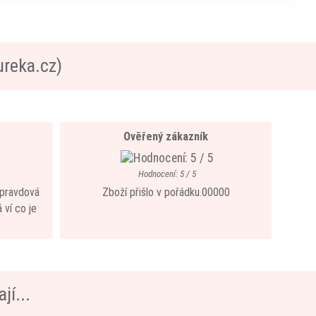
ureka.cz)
Ověřený zákazník
Hodnocení: 5 / 5
 opravdová
Zboží přišlo v pořádku.00000
 ví co je
jí...