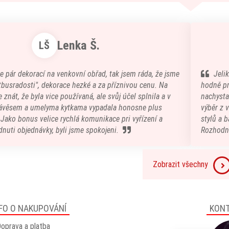
Lenka Š.
LŠ
e pár dekorací na venkovní obřad, tak jsem ráda, že jsme
Jeli
atbusradosti", dekorace hezké a za příznivou cenu. Na
hodně pr
 znát, že byla vice používaná, ale svůj účel splnila a v
nachystal
ávěsem a umelyma kytkama vypadala honosne plus
výběr z 
) Jako bonus velice rychlá komunikace pri vyřízení a
stylů a b
nuti objednávky, byli jsme spokojeni.
Rozhodn
Zobrazit všechny
FO O NAKUPOVÁNÍ
KON
oprava a platba