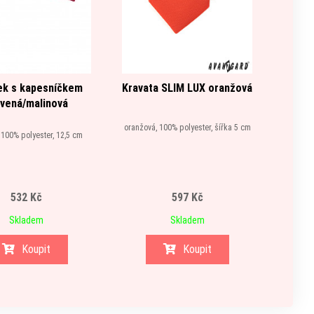
ek s kapesníčkem
Kravata SLIM LUX oranžová
Motýle
vená/malinová
oranžová, 100% polyester, šířka 5 cm
 100% polyester, 12,5 cm
bílá
532 Kč
597 Kč
Skladem
Skladem
Koupit
Koupit