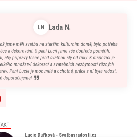
Lada N.
LN
kož jsme měli svatbu na starším kulturním domě, bylo potřeba
áce a dekorování. S paní Lucií jsme vše dopředu poměřili,
i, aby přípravy těsně před svatbou šly od ruky. K dispozici je
velkého množství dekorací a svatebních nezbytností různých
arev. Paní Lucie je moc milá a ochotná, práce s ní byla radost.
ě doporučujeme!
TAKT
Lucie Dufková - Svatbasradosti.cz