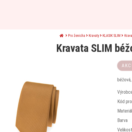
Pro ženicha
Kravaty
KLASIK SLIM
Krav
Kravata SLIM béž
AKC
béžová,
Výrobc
Kód pro
Materiá
Barva
Velikos