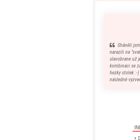
Sháněli jsm
narazili na "sv
slavobrane už je
kombinaci se z
hezky stolek :-
následné vyzved
IN
D