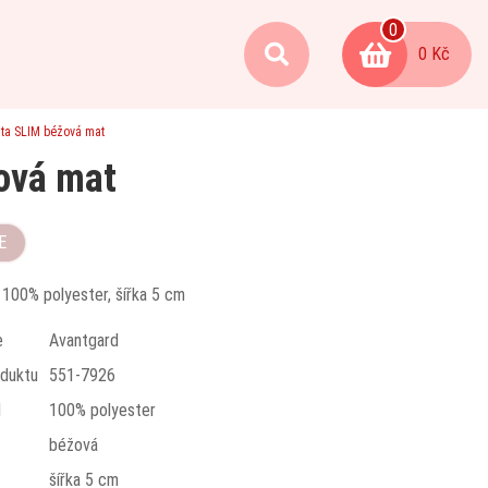
0
0 Kč
ata SLIM béžová mat
ová mat
E
 100% polyester, šířka 5 cm
e
Avantgard
duktu
551-7926
l
100% polyester
béžová
t
šířka 5 cm