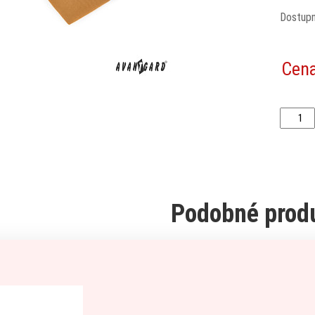
Dostup
Cen
Podobné prod