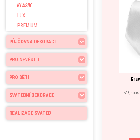
KLASIK
LUX
PREMIUM
PŮJČOVNA DEKORACÍ
PRO NEVĚSTU
PRO DĚTI
Krav
bílá, 100%
SVATEBNÍ DEKORACE
REALIZACE SVATEB