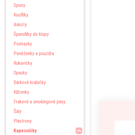
Spony
Knoflíky
Askoty
Špendlíky do klopy
Podvazky
Peněženky a pouzdra
Rukavičky
Opasky
Dárkové krabičky
Klíčenky
Frakové a smokingové pásy
Šály
Plastrony
Kapesníčky