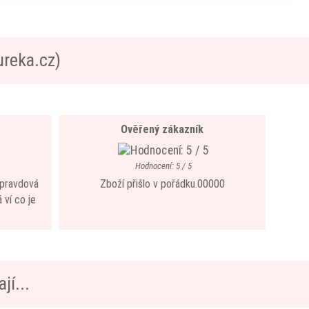
ureka.cz)
Ověřený zákazník
Hodnocení: 5 / 5
 opravdová
Zboží přišlo v pořádku.00000
 ví co je
jí...