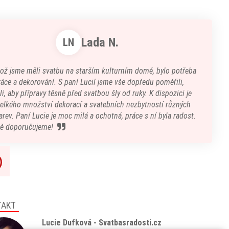
Lada N.
LN
kož jsme měli svatbu na starším kulturním domě, bylo potřeba
áce a dekorování. S paní Lucií jsme vše dopředu poměřili,
i, aby přípravy těsně před svatbou šly od ruky. K dispozici je
velkého množství dekorací a svatebních nezbytností různých
arev. Paní Lucie je moc milá a ochotná, práce s ní byla radost.
ě doporučujeme!
TAKT
Lucie Dufková - Svatbasradosti.cz