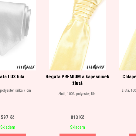
ata LUX bílá
Regata PREMIUM a kapesníček
Chlape
žlutá
 polyester, šířka 7 cm
žlutá, 10
žlutá, 100% polyester, UNI
597 Kč
813 Kč
Skladem
Skladem