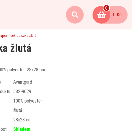
0
0 Kč
apesníček do saka žlutá
ka žlutá
100% polyester, 28x28 cm
e
Avantgard
duktu
582-9029
l
100% polyester
žlutá
t
28x28 cm
nost
Skladem