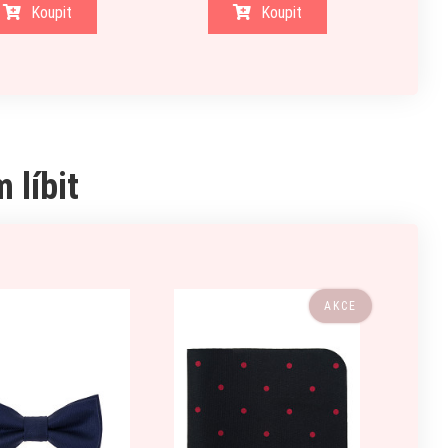
Koupit
Koupit
 líbit
AKCE