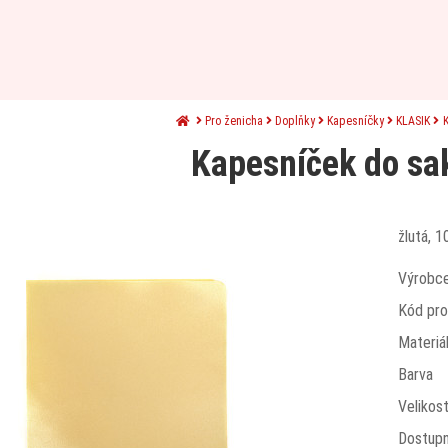
Pro ženicha
Doplňky
Kapesníčky
KLASIK
K
Kapesníček do sa
žlutá, 
Výrobc
Kód pro
Materiá
Barva
Velikos
Dostup