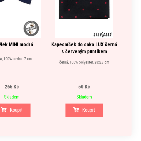
lek MINI modrá
Kapesníček do saka LUX černá
K
s červeným puntíkem
, 100% bavlna, 7 cm
černá, 100% polyester, 28x28 cm
modrá,
266 Kč
50 Kč
Skladem
Skladem
Koupit
Koupit