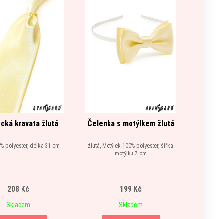
cká kravata žlutá
Čelenka s motýlkem žlutá
Mot
0% polyester, délka 31 cm
žlutá, Motýlek 100% polyester, šířka
žlut
motýlku 7 cm
208 Kč
199 Kč
Skladem
Skladem