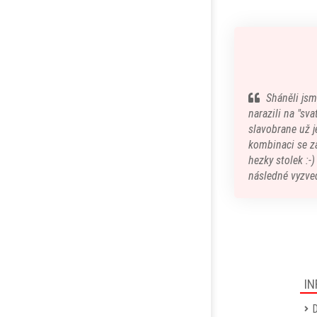
Sháněli jsm
narazili na "sv
slavobrane už je
kombinaci se z
hezky stolek :-
následné vyzved
IN
D