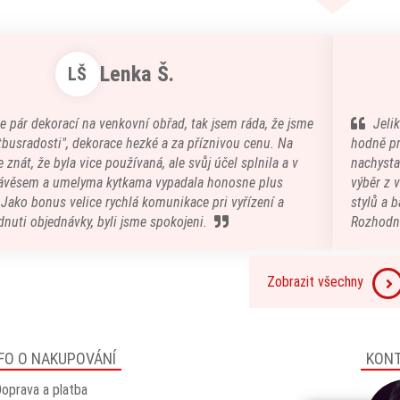
Lenka Š.
LŠ
e pár dekorací na venkovní obřad, tak jsem ráda, že jsme
Jeli
atbusradosti", dekorace hezké a za příznivou cenu. Na
hodně pr
 znát, že byla vice používaná, ale svůj účel splnila a v
nachystal
ávěsem a umelyma kytkama vypadala honosne plus
výběr z 
) Jako bonus velice rychlá komunikace pri vyřízení a
stylů a b
nuti objednávky, byli jsme spokojeni.
Rozhodn
Zobrazit všechny
FO O NAKUPOVÁNÍ
KON
oprava a platba