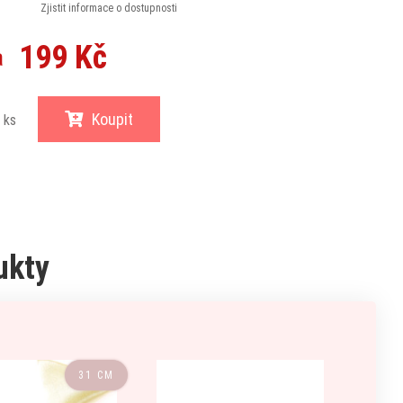
Zjistit informace o dostupnosti
199 Kč
a
Koupit
ks
ukty
31 CM