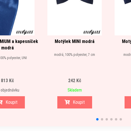
MIUM a kapesníček
Motýlek MINI modrá
Motý
modrá
modrá, 100% polyester, 7 cm
modrá
00% polyester, UNI
813 Kč
242 Kč
 objednávku
Skladem
Koupit
Koupit