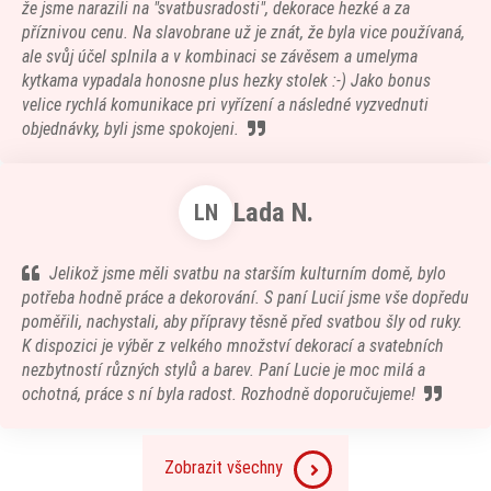
že jsme narazili na "svatbusradosti", dekorace hezké a za
příznivou cenu. Na slavobrane už je znát, že byla vice používaná,
ale svůj účel splnila a v kombinaci se závěsem a umelyma
kytkama vypadala honosne plus hezky stolek :-) Jako bonus
velice rychlá komunikace pri vyřízení a následné vyzvednuti
objednávky, byli jsme spokojeni.
Lada N.
LN
Jelikož jsme měli svatbu na starším kulturním domě, bylo
potřeba hodně práce a dekorování. S paní Lucií jsme vše dopředu
poměřili, nachystali, aby přípravy těsně před svatbou šly od ruky.
K dispozici je výběr z velkého množství dekorací a svatebních
nezbytností různých stylů a barev. Paní Lucie je moc milá a
ochotná, práce s ní byla radost. Rozhodně doporučujeme!
Zobrazit všechny