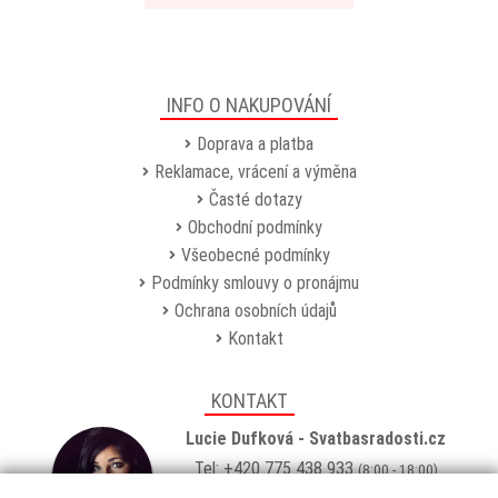
INFO O NAKUPOVÁNÍ
Doprava a platba
Reklamace, vrácení a výměna
Časté dotazy
Obchodní podmínky
Všeobecné podmínky
Podmínky smlouvy o pronájmu
Ochrana osobních údajů
Kontakt
KONTAKT
Lucie Dufková - Svatbasradosti.cz
Tel: +420 775 438 933
(8:00 - 18:00)
Email:
info@svatbasradosti.cz