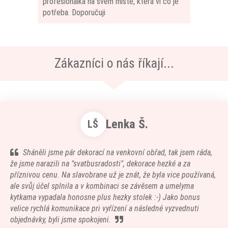
profesionálka na svém místě, která ví co je
potřeba. Doporučuji
Zákazníci o nás říkají...
Lenka Š.
LŠ
Sháněli jsme pár dekorací na venkovní obřad, tak jsem ráda,
že jsme narazili na "svatbusradosti", dekorace hezké a za
příznivou cenu. Na slavobrane už je znát, že byla vice používaná,
ale svůj účel splnila a v kombinaci se závěsem a umelyma
kytkama vypadala honosne plus hezky stolek :-) Jako bonus
velice rychlá komunikace pri vyřízení a následné vyzvednuti
objednávky, byli jsme spokojeni.