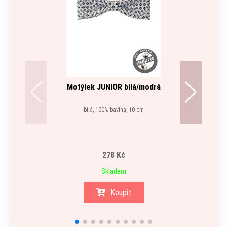
Motýlek JUNIOR bílá/modrá
Šle Y
bílá, 100% bavlna, 10 cm
béžová,
278 Kč
Skladem
Koupit