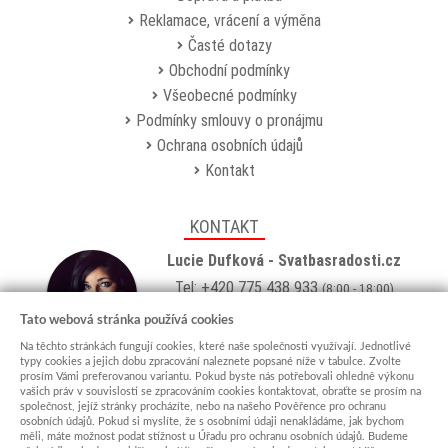
Reklamace, vrácení a výměna
Časté dotazy
Obchodní podmínky
Všeobecné podmínky
Podmínky smlouvy o pronájmu
Ochrana osobních údajů
Kontakt
KONTAKT
Lucie Dufková - Svatbasradosti.cz
Tel: +420 775 438 933
(8:00 - 18:00)
Email:
info@svatbasradosti.cz
Tato webová stránka používá cookies
Na těchto stránkách fungují cookies, které naše společnosti využívají. Jednotlivé
Showroom
typy cookies a jejich dobu zpracování naleznete popsané níže v tabulce. Zvolte
prosím Vámi preferovanou variantu. Pokud byste nás potřebovali ohledně výkonu
Jungmannova 627, Kyjov 69701
vašich práv v souvislosti se zpracováním cookies kontaktovat, obraťte se prosím na
Po-Pá: po domluvě (
více info
)
společnost, jejíž stránky procházíte, nebo na našeho Pověřence pro ochranu
osobních údajů. Pokud si myslíte, že s osobními údaji nenakládáme, jak bychom
měli, máte možnost podat stížnost u Úřadu pro ochranu osobních údajů. Budeme