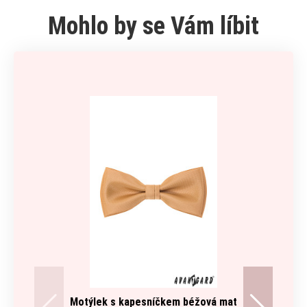
Mohlo by se Vám líbit
Motýlek s kapesníčkem béžová mat
Šle X