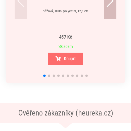
béžová, 100% polyester, 12,5 cm
modrá
457 Kč
Skladem
Koupit
Ověřeno zákazníky (heureka.cz)