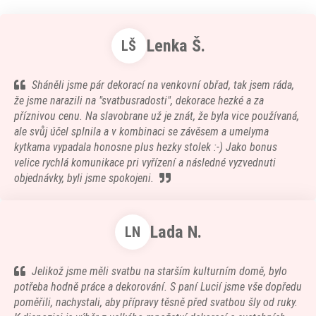
Lenka Š.
LŠ
Sháněli jsme pár dekorací na venkovní obřad, tak jsem ráda,
že jsme narazili na "svatbusradosti", dekorace hezké a za
příznivou cenu. Na slavobrane už je znát, že byla vice používaná,
ale svůj účel splnila a v kombinaci se závěsem a umelyma
kytkama vypadala honosne plus hezky stolek :-) Jako bonus
velice rychlá komunikace pri vyřízení a následné vyzvednuti
objednávky, byli jsme spokojeni.
Lada N.
LN
Jelikož jsme měli svatbu na starším kulturním domě, bylo
potřeba hodně práce a dekorování. S paní Lucií jsme vše dopředu
poměřili, nachystali, aby přípravy těsně před svatbou šly od ruky.