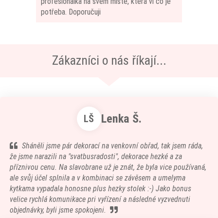
profesionálka na svém místě, která ví co je
potřeba. Doporučuji
Zákazníci o nás říkají...
Lenka Š.
LŠ
Sháněli jsme pár dekorací na venkovní obřad, tak jsem ráda,
že jsme narazili na "svatbusradosti", dekorace hezké a za
příznivou cenu. Na slavobrane už je znát, že byla vice používaná,
ale svůj účel splnila a v kombinaci se závěsem a umelyma
kytkama vypadala honosne plus hezky stolek :-) Jako bonus
velice rychlá komunikace pri vyřízení a následné vyzvednuti
objednávky, byli jsme spokojeni.