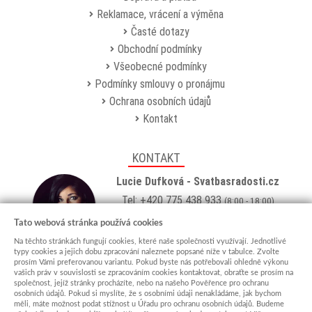
Reklamace, vrácení a výměna
Časté dotazy
Obchodní podmínky
Všeobecné podmínky
Podmínky smlouvy o pronájmu
Ochrana osobních údajů
Kontakt
KONTAKT
Lucie Dufková - Svatbasradosti.cz
Tel: +420 775 438 933
(8:00 - 18:00)
Email:
info@svatbasradosti.cz
Tato webová stránka používá cookies
Na těchto stránkách fungují cookies, které naše společnosti využívají. Jednotlivé
Showroom
typy cookies a jejich dobu zpracování naleznete popsané níže v tabulce. Zvolte
prosím Vámi preferovanou variantu. Pokud byste nás potřebovali ohledně výkonu
Jungmannova 627, Kyjov 69701
vašich práv v souvislosti se zpracováním cookies kontaktovat, obraťte se prosím na
Po-Pá: po domluvě (
více info
)
společnost, jejíž stránky procházíte, nebo na našeho Pověřence pro ochranu
osobních údajů. Pokud si myslíte, že s osobními údaji nenakládáme, jak bychom
měli, máte možnost podat stížnost u Úřadu pro ochranu osobních údajů. Budeme