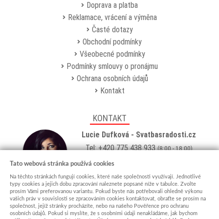
Doprava a platba
Reklamace, vrácení a výměna
Časté dotazy
Obchodní podmínky
Všeobecné podmínky
Podmínky smlouvy o pronájmu
Ochrana osobních údajů
Kontakt
KONTAKT
Lucie Dufková - Svatbasradosti.cz
Tel: +420 775 438 933
(8:00 - 18:00)
Email:
info@svatbasradosti.cz
Tato webová stránka používá cookies
Na těchto stránkách fungují cookies, které naše společnosti využívají. Jednotlivé
Showroom
typy cookies a jejich dobu zpracování naleznete popsané níže v tabulce. Zvolte
prosím Vámi preferovanou variantu. Pokud byste nás potřebovali ohledně výkonu
Jungmannova 627, Kyjov 69701
vašich práv v souvislosti se zpracováním cookies kontaktovat, obraťte se prosím na
Po-Pá: po domluvě (
více info
)
společnost, jejíž stránky procházíte, nebo na našeho Pověřence pro ochranu
osobních údajů. Pokud si myslíte, že s osobními údaji nenakládáme, jak bychom