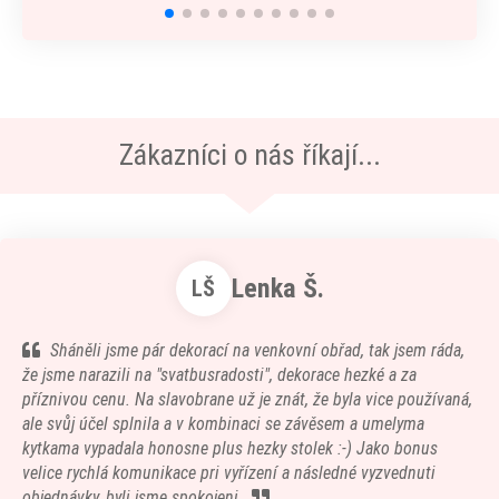
Zákazníci o nás říkají...
Lenka Š.
LŠ
Sháněli jsme pár dekorací na venkovní obřad, tak jsem ráda,
že jsme narazili na "svatbusradosti", dekorace hezké a za
příznivou cenu. Na slavobrane už je znát, že byla vice používaná,
ale svůj účel splnila a v kombinaci se závěsem a umelyma
kytkama vypadala honosne plus hezky stolek :-) Jako bonus
velice rychlá komunikace pri vyřízení a následné vyzvednuti
objednávky, byli jsme spokojeni.