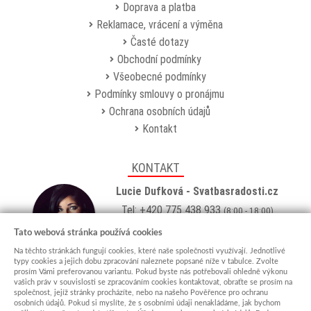
Doprava a platba
Reklamace, vrácení a výměna
Časté dotazy
Obchodní podmínky
Všeobecné podmínky
Podmínky smlouvy o pronájmu
Ochrana osobních údajů
Kontakt
KONTAKT
Lucie Dufková - Svatbasradosti.cz
Tel: +420 775 438 933
(8:00 - 18:00)
Email:
info@svatbasradosti.cz
Tato webová stránka používá cookies
Na těchto stránkách fungují cookies, které naše společnosti využívají. Jednotlivé
Showroom
typy cookies a jejich dobu zpracování naleznete popsané níže v tabulce. Zvolte
prosím Vámi preferovanou variantu. Pokud byste nás potřebovali ohledně výkonu
Jungmannova 627, Kyjov 69701
vašich práv v souvislosti se zpracováním cookies kontaktovat, obraťte se prosím na
Po-Pá: po domluvě (
více info
)
společnost, jejíž stránky procházíte, nebo na našeho Pověřence pro ochranu
osobních údajů. Pokud si myslíte, že s osobními údaji nenakládáme, jak bychom