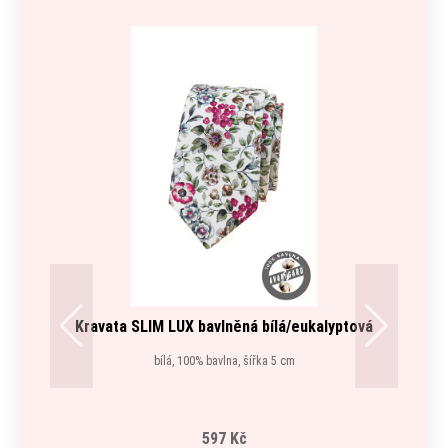
Kravata SLIM LUX bavlněná bílá/eukalyptová
bílá, 100% bavlna, šířka 5 cm
597 Kč