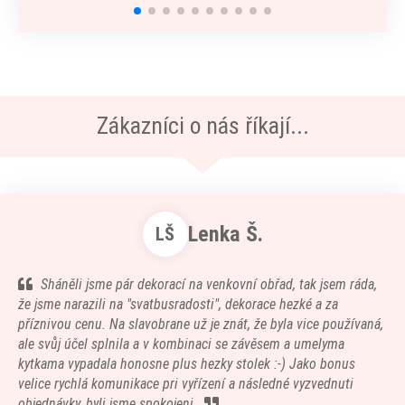
Zákazníci o nás říkají...
Lenka Š.
LŠ
Sháněli jsme pár dekorací na venkovní obřad, tak jsem ráda,
že jsme narazili na "svatbusradosti", dekorace hezké a za
příznivou cenu. Na slavobrane už je znát, že byla vice používaná,
ale svůj účel splnila a v kombinaci se závěsem a umelyma
kytkama vypadala honosne plus hezky stolek :-) Jako bonus
velice rychlá komunikace pri vyřízení a následné vyzvednuti
objednávky, byli jsme spokojeni.