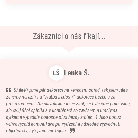
Zákazníci o nás říkají...
Lenka Š.
LŠ
Sháněli jsme pár dekorací na venkovní obřad, tak jsem ráda,
že jsme narazili na "svatbusradosti", dekorace hezké a za
příznivou cenu. Na slavobrane už je znát, že byla vice používaná,
ale svůj účel splnila a v kombinaci se závěsem a umelyma
kytkama vypadala honosne plus hezky stolek :-) Jako bonus
velice rychlá komunikace pri vyřízení a následné vyzvednuti
objednávky, byli jsme spokojeni.