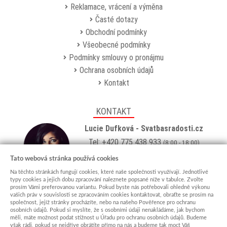
Reklamace, vrácení a výměna
Časté dotazy
Obchodní podmínky
Všeobecné podmínky
Podmínky smlouvy o pronájmu
Ochrana osobních údajů
Kontakt
KONTAKT
Lucie Dufková - Svatbasradosti.cz
Tel: +420 775 438 933
(8:00 - 18:00)
Email:
info@svatbasradosti.cz
Tato webová stránka používá cookies
Na těchto stránkách fungují cookies, které naše společnosti využívají. Jednotlivé
Showroom
typy cookies a jejich dobu zpracování naleznete popsané níže v tabulce. Zvolte
prosím Vámi preferovanou variantu. Pokud byste nás potřebovali ohledně výkonu
Jungmannova 627, Kyjov 69701
vašich práv v souvislosti se zpracováním cookies kontaktovat, obraťte se prosím na
Po-Pá: po domluvě (
více info
)
společnost, jejíž stránky procházíte, nebo na našeho Pověřence pro ochranu
osobních údajů. Pokud si myslíte, že s osobními údaji nenakládáme, jak bychom
měli, máte možnost podat stížnost u Úřadu pro ochranu osobních údajů. Budeme
však rádi, pokud se nejdříve obrátíte přímo na nás a budeme tak moct Váš