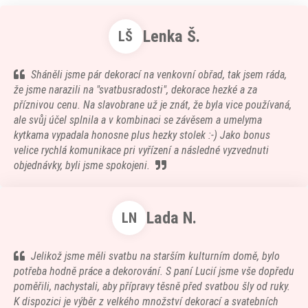
Lenka Š.
LŠ
Sháněli jsme pár dekorací na venkovní obřad, tak jsem ráda,
že jsme narazili na "svatbusradosti", dekorace hezké a za
příznivou cenu. Na slavobrane už je znát, že byla vice používaná,
ale svůj účel splnila a v kombinaci se závěsem a umelyma
kytkama vypadala honosne plus hezky stolek :-) Jako bonus
velice rychlá komunikace pri vyřízení a následné vyzvednuti
objednávky, byli jsme spokojeni.
Lada N.
LN
Jelikož jsme měli svatbu na starším kulturním domě, bylo
potřeba hodně práce a dekorování. S paní Lucií jsme vše dopředu
poměřili, nachystali, aby přípravy těsně před svatbou šly od ruky.
K dispozici je výběr z velkého množství dekorací a svatebních