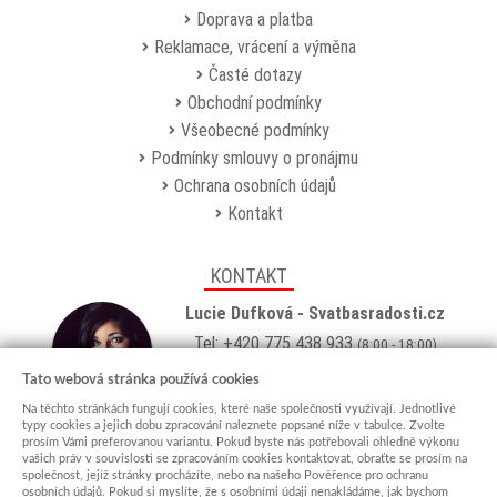
Doprava a platba
Reklamace, vrácení a výměna
Časté dotazy
Obchodní podmínky
Všeobecné podmínky
Podmínky smlouvy o pronájmu
Ochrana osobních údajů
Kontakt
KONTAKT
Lucie Dufková - Svatbasradosti.cz
Tel: +420 775 438 933
(8:00 - 18:00)
Email:
info@svatbasradosti.cz
Tato webová stránka používá cookies
Na těchto stránkách fungují cookies, které naše společnosti využívají. Jednotlivé
Showroom
typy cookies a jejich dobu zpracování naleznete popsané níže v tabulce. Zvolte
prosím Vámi preferovanou variantu. Pokud byste nás potřebovali ohledně výkonu
Jungmannova 627, Kyjov 69701
vašich práv v souvislosti se zpracováním cookies kontaktovat, obraťte se prosím na
Po-Pá: po domluvě (
více info
)
společnost, jejíž stránky procházíte, nebo na našeho Pověřence pro ochranu
osobních údajů. Pokud si myslíte, že s osobními údaji nenakládáme, jak bychom