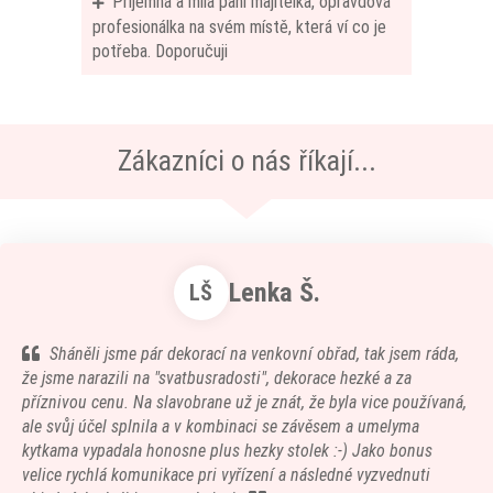
Příjemná a milá paní majitelka, opravdová
profesionálka na svém místě, která ví co je
potřeba. Doporučuji
Zákazníci o nás říkají...
Lenka Š.
LŠ
Sháněli jsme pár dekorací na venkovní obřad, tak jsem ráda,
že jsme narazili na "svatbusradosti", dekorace hezké a za
příznivou cenu. Na slavobrane už je znát, že byla vice používaná,
ale svůj účel splnila a v kombinaci se závěsem a umelyma
kytkama vypadala honosne plus hezky stolek :-) Jako bonus
velice rychlá komunikace pri vyřízení a následné vyzvednuti