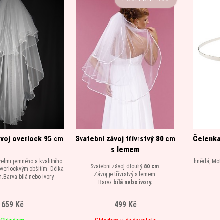
ávoj overlock 95 cm
Svatební závoj třívrstvý 80 cm
Čelenka
s lemem
velmi jemného a kvalitního
hnědá, Mot
Svatební závoj dlouhý
80 cm
.
overlockvým obšitím. Délka
Závoj je třívrstvý s lemem.
.Barva bílá nebo ivory.
Barva
bílá nebo ivory.
659 Kč
499 Kč