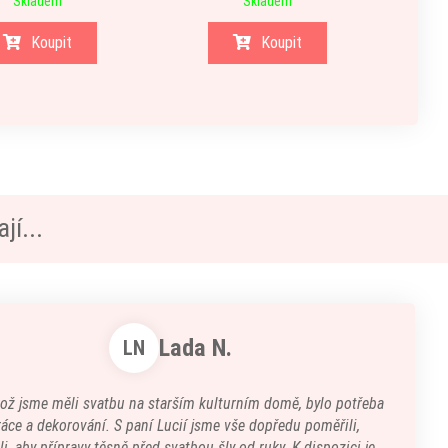
Skladem
Skladem
Koupit
Koupit
jí...
Lada N.
LN
kož jsme měli svatbu na starším kulturním domě, bylo potřeba
áce a dekorování. S paní Lucií jsme vše dopředu poměřili,
i, aby přípravy těsně před svatbou šly od ruky. K dispozici je