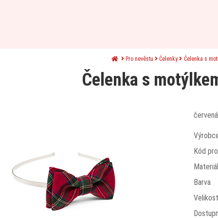
Pro nevěstu
Čelenky
Čelenka s mot
červená
Výrobc
Kód pro
Materiá
Barva
Velikos
Dostup