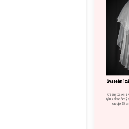
Svatební z
Krásný závoj z 
tylu zakončený 
závoje 95 cm