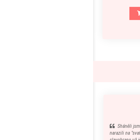
Sháněli jsm
narazili na "sv
slavobrane už je