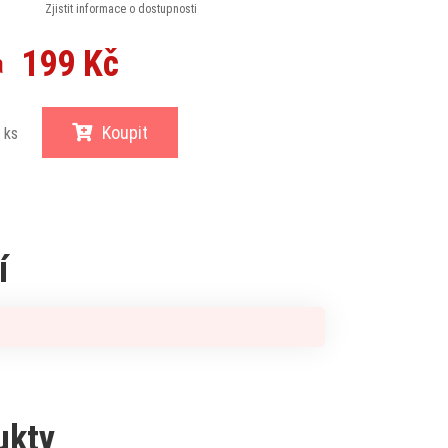
Zjistit informace o dostupnosti
199 Kč
a
Koupit
ks
í
ukty