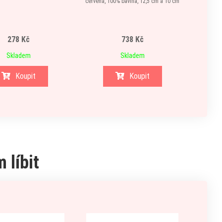
červená, 100% bavlna, 12,5 cm a 10 cm
278 Kč
738 Kč
Skladem
Skladem
Koupit
Koupit
 líbit