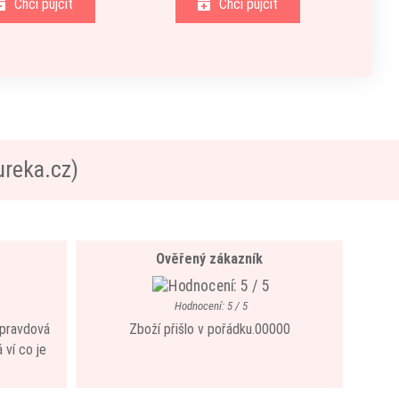
Chci půjčit
Chci půjčit
ureka.cz)
Ověřený zákazník
Hodnocení: 5 / 5
 opravdová
Zboží přišlo v pořádku.00000
 ví co je