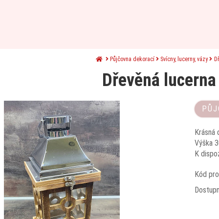
Půjčovna dekorací
Svícny, lucerny, vázy
D
Dřevěná lucerna
PŮJ
Krásná 
Výška 3
K dispoz
Kód pro
Dostup