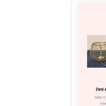
Zlatý 
Výška 12
K di