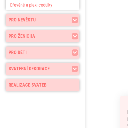
Dřevěné a plexi cedulky
PRO NEVĚSTU
PRO ŽENICHA
PRO DĚTI
SVATEBNÍ DEKORACE
REALIZACE SVATEB