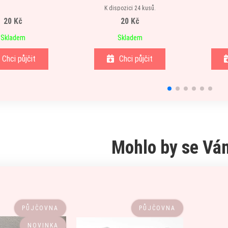
K dispozici 24 kusů.
20 Kč
20 Kč
Skladem
Skladem
Chci půjčit
Chci půjčit
Mohlo by se Vám
PŮJČOVNA
PŮJČOVNA
NOVINKA