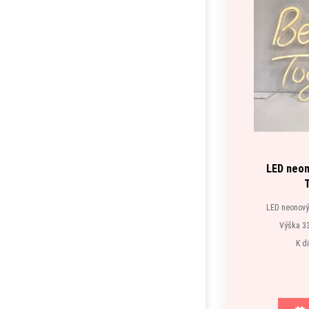
LED neon
LED neonový 
Výška 33
K d