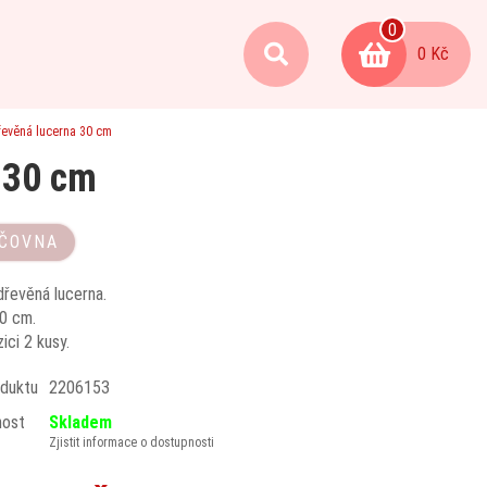
0
0 Kč
řevěná lucerna 30 cm
 30 cm
ČOVNA
dřevěná lucerna.
0 cm.
ici 2 kusy.
duktu
2206153
nost
Skladem
Zjistit informace o dostupnosti