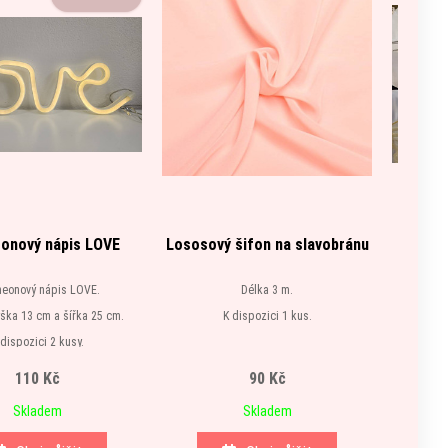
onový nápis LOVE
Lososový šifon na slavobránu
Bíl
neonový nápis LOVE.
Délka 3 m.
ška 13 cm a šířka 25 cm.
K dispozici 1 kus.
Ro
 dispozici 2 kusy.
110 Kč
90 Kč
Skladem
Skladem