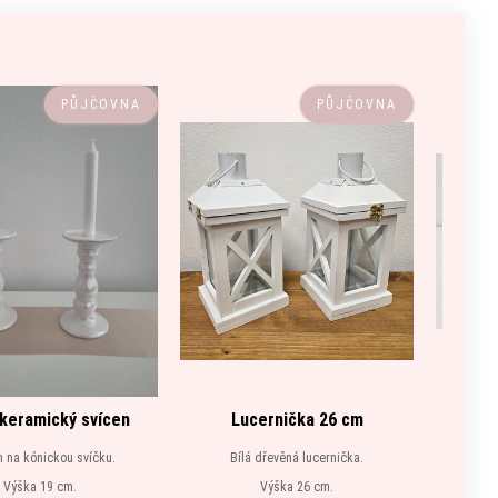
PŮJČOVNA
PŮJČOVNA
 keramický svícen
Lucernička 26 cm
n na kónickou svíčku.
Bílá dřevěná lucernička.
Výška 19 cm.
Výška 26 cm.