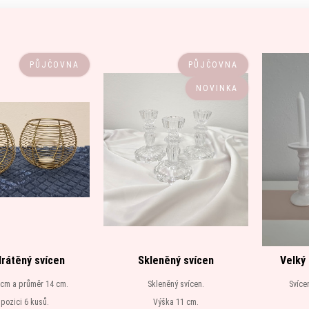
PŮJČOVNA
PŮJČOVNA
NOVINKA
drátěný svícen
Skleněný svícen
Velký
 cm a průměr 14 cm.
Skleněný svícen.
Svíce
spozici 6 kusů.
Výška 11 cm.