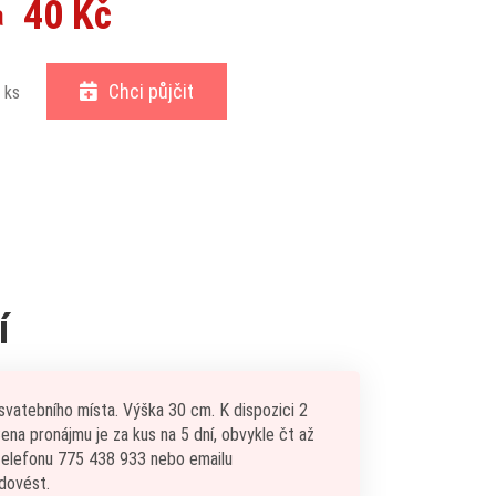
40 Kč
a
Chci půjčit
ks
í
svatebního místa. Výška 30 cm. K dispozici 2
na pronájmu je za kus na 5 dní, obvykle čt až
 telefonu 775 438 933 nebo emailu
dovést.