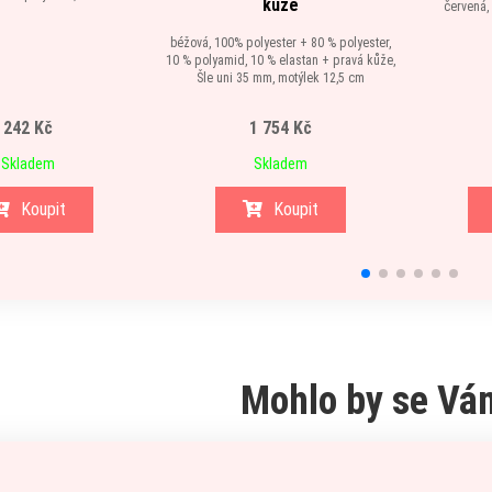
kůže
červená,
béžová, 100% polyester + 80 % polyester,
10 % polyamid, 10 % elastan + pravá kůže,
Šle uni 35 mm, motýlek 12,5 cm
242 Kč
1 754 Kč
Skladem
Skladem
Koupit
Koupit
Mohlo by se Vám