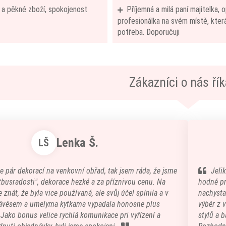
í a pěkné zboží, spokojenost
Příjemná a milá paní majitelka,
profesionálka na svém místě, která
potřeba. Doporučuji
Zákazníci o nás říka
Lenka Š.
LŠ
e pár dekorací na venkovní obřad, tak jsem ráda, že jsme
Jeli
atbusradosti", dekorace hezké a za příznivou cenu. Na
hodně pr
 znát, že byla vice používaná, ale svůj účel splnila a v
nachystal
ávěsem a umelyma kytkama vypadala honosne plus
výběr z 
) Jako bonus velice rychlá komunikace pri vyřízení a
stylů a b