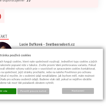
ě doporučujeme!
TAKT
Lucie Dufková - Svatbasradosti.cz
Tel: +420 775 438 933
(8:00 - 18:00)
tránka používá cookies
Email:
info@svatbasradosti.cz
ch fungují cookies, které naše společnosti využívají. Jednotlivé typy cookies a jejich
naleznete popsané níže v tabulce. Zvolte prosím Vámi preferovanou variantu. Pokud
Showroom
ovali ohledně výkonu vašich práv v souvislosti se zpracováním cookies kontaktovat,
Jungmannova 627, Kyjov 69701
m na společnost, jejíž stránky procházíte, nebo na našeho Pověřence pro ochranu
Pokud si myslíte, že s osobními údaji nenakládáme, jak bychom měli, máte možnost
Po-Pá: po domluvě (
více info
)
 Úřadu pro ochranu osobních údajů. Budeme však rádi, pokud se nejdříve obrátíte
udeme tak moct Váš požadavek obratem vyřešit.
Nastavení
it vše
Povolit pouze nutné