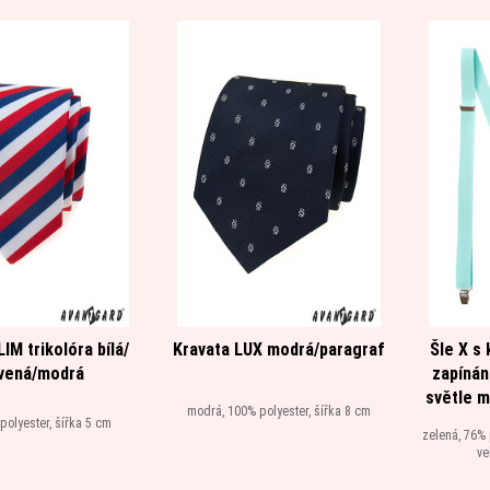
IM trikolóra bílá/
Kravata LUX modrá/paragraf
Šle X s
vená/modrá
zapínán
světle m
modrá, 100% polyester, šířka 8 cm
 polyester, šířka 5 cm
zelená, 76% 
ve