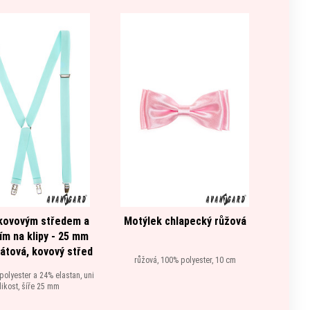
 kovovým středem a
Motýlek chlapecký růžová
Manž
ím na klipy - 25 mm
o
átová, kovový střed
růžová, 100% polyester, 10 cm
stř
polyester a 24% elastan, uni
likost, šíře 25 mm