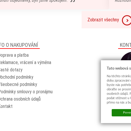
nuti objednávky, byli jsme spokojeni.
Rozhodn
Zobrazit všechny
FO O NAKUPOVÁNÍ
KON
oprava a platba
eklamace, vrácení a výměna
Tato webová s
asté dotazy
Obchodní podmínky
Na těchto stránká
dobu zpracování 
Všeobecné podmínky
byste nás potřeb
obraťte se prosí
odmínky smlouvy o pronájmu
osobních údajů. 
chrana osobních údajů
podat stížnost u
přímo na nás a b
Kontakt
Povol