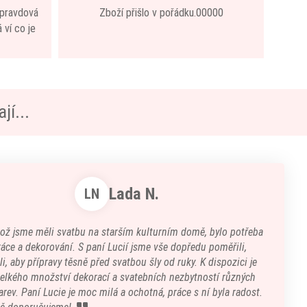
 opravdová
Zboží přišlo v pořádku.00000
 ví co je
jí...
Lada N.
LN
kož jsme měli svatbu na starším kulturním domě, bylo potřeba
áce a dekorování. S paní Lucií jsme vše dopředu poměřili,
i, aby přípravy těsně před svatbou šly od ruky. K dispozici je
velkého množství dekorací a svatebních nezbytností různých
arev. Paní Lucie je moc milá a ochotná, práce s ní byla radost.