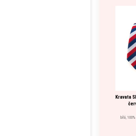
Kravata SL
čer
bílá, 100%