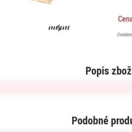
Cen
Uvedené
Popis zbož
Podobné prod