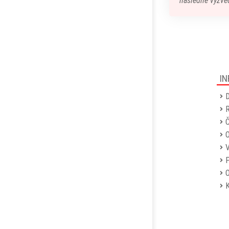
následné vyzved
IN
D
R
Č
P
O