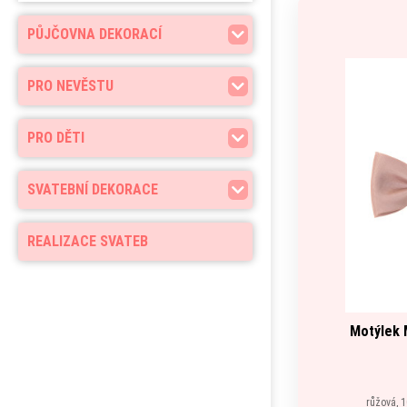
PŮJČOVNA DEKORACÍ
PRO NEVĚSTU
PRO DĚTI
SVATEBNÍ DEKORACE
REALIZACE SVATEB
Motýlek 
růžová, 1