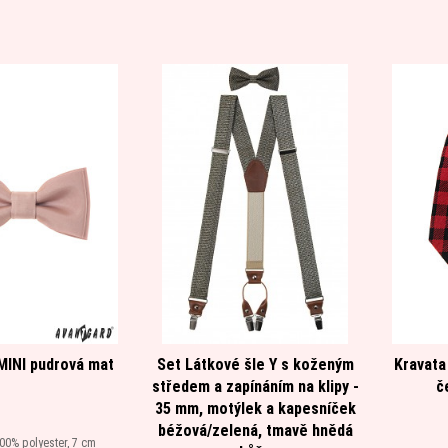
MINI pudrová mat
Set Látkové šle Y s koženým
Kravata
středem a zapínáním na klipy -
č
35 mm, motýlek a kapesníček
béžová/zelená, tmavě hnědá
00% polyester, 7 cm