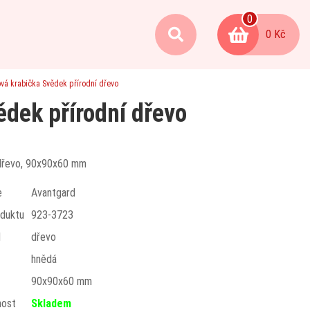
0
0 Kč
vá krabička Svědek přírodní dřevo
dek přírodní dřevo
dřevo, 90x90x60 mm
e
Avantgard
duktu
923-3723
l
dřevo
hnědá
t
90x90x60 mm
nost
Skladem