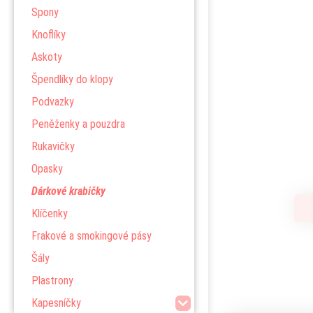
Spony
Knoflíky
Askoty
Špendlíky do klopy
Podvazky
Peněženky a pouzdra
Rukavičky
Opasky
Dárkové krabičky
Klíčenky
Frakové a smokingové pásy
Šály
Plastrony
Kapesníčky