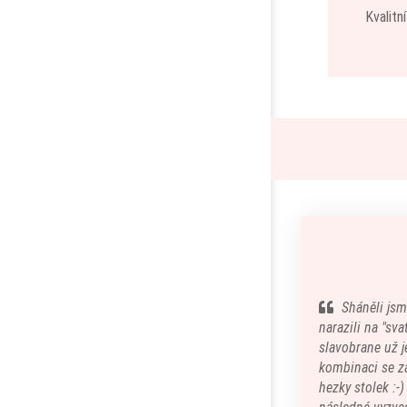
Kvalitn
Sháněli jsm
narazili na "sv
slavobrane už je
kombinaci se z
hezky stolek :-