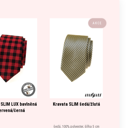
AKCE
 SLIM LUX bavlněná
Kravata SLIM šedá/žlutá
Kr
ervená/černá
šedá, 100% polyester, šířka 5 cm
zelená,