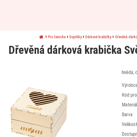
Pro ženicha
Doplňky
Dárkové krabičky
Dřevěná dárko
Dřevěná dárková krabička Svě
hnědá, 
Výrobc
Kód pro
Materiá
Barva
Velikos
Dostup